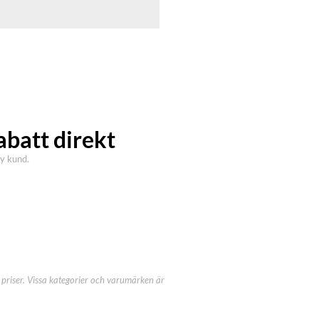
abatt direkt
ny kund.
priser. Vissa kategorier och varumärken är