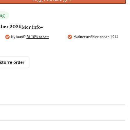
ing
ember 2026
Mer info
Ny kund?
Få 10% rabatt
Kvalitetsmöbler sedan 1914
 större order