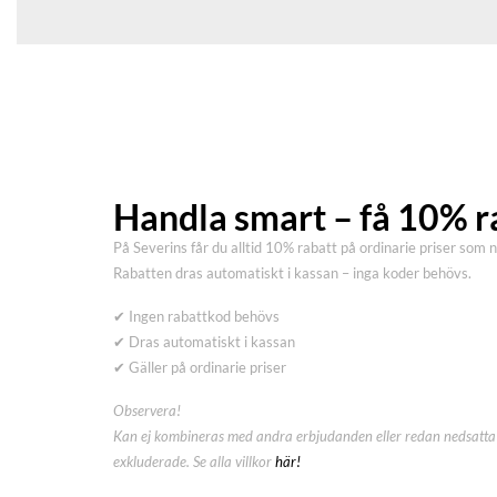
Handla smart – få 10% r
På Severins får du alltid 10% rabatt på ordinarie priser som 
Rabatten dras automatiskt i kassan – inga koder behövs.
✔ Ingen rabattkod behövs
✔ Dras automatiskt i kassan
✔ Gäller på ordinarie priser
Observera!
Kan ej kombineras med andra erbjudanden eller redan nedsatta 
exkluderade. Se alla villkor
här!