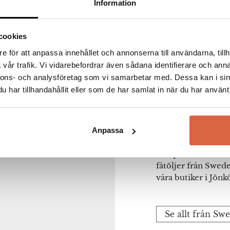
Information
Swede
cookies
Varumärket Swedes
e för att anpassa innehållet och annonserna till användarna, tillh
av bröderna Yngve 
vår trafik. Vi vidarebefordrar även sådana identifierare och anna
Varumärket har star
nnons- och analysföretag som vi samarbetar med. Dessa kan i sin
“skapa vackra möb
har tillhandahållit eller som de har samlat in när du har använt 
skandinavisk tradi
ägaren i Swedeses l
även en av de for
Anpassa
na webbläsare till nästa gång jag skriver en kommentar.
Modern” känt över 
Här på Severins hi
fåtöljer från Swede
våra butiker i Jön
Se allt från Sw