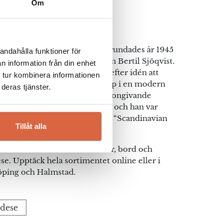
Om
se
e är ett möbelföretag som grundades år 1945
andahålla funktioner för
och Jerker Ekström samt Sven Bertil Sjöqvist.
n information från din enhet
ka klassiska anor och verkar efter idén att
 tur kombinera informationen
ler för framtiden med avstamp i en modern
deras tjänster.
tion”. Yngve Ekström var den tongivande
edning fram till sin död 1988, och han var
mgivare som gjorde begreppet “Scandinavian
Tillåt alla
hela världen.
ttar du möbler i form av soffor, bord och
se. Upptäck hela sortimentet online eller i
köping och Halmstad.
edese