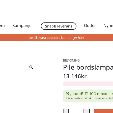
Hem
Kampanjer
Outlet
Nyhe
Snabb leverans
Se alla våra populära kampanjer här!
BELYSNING
Pile bordslamp
13 146
kr
Ny kund? Få 10% rabatt – s
Dras automatiskt i kassan · Gä