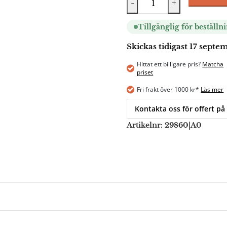
-
+
Tillgänglig för beställn
Skickas tidigast 17 sept
Hittat ett billigare pris?
Matcha
priset
Fri frakt över 1000 kr*
Läs mer
Kontakta oss för offert på
Artikelnr:
29860|A0