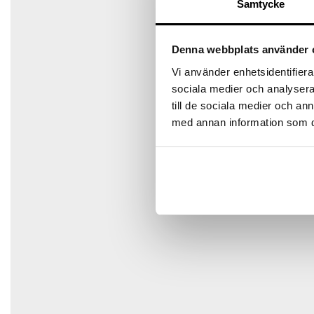
Samtycke
Denna webbplats använder 
Namn
*
Vi använder enhetsidentifierar
sociala medier och analysera 
till de sociala medier och a
E-post
*
med annan information som du 
Spara mitt namn, min e-postadress och webbplats i den