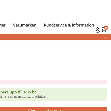
ter
Varumärken
Kundservice & Information
0
X
a
para upp till 1315 kr
ller ej redan nedsatta produkter
Lägg i varukorgen