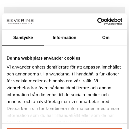
4
0%
Det finns inga frågor än
3
0%
2
0%
1
0%
Samtycke
Information
Om
Denna webbplats använder cookies
Anonym
–
juli 2, 2024
Betygsatt
5
av 5
Vi använder enhetsidentifierare för att anpassa innehållet
(0)
(0)
och annonserna till användarna, tillhandahålla funktioner
för sociala medier och analysera vår trafik. Vi
Secto Design
vidarebefordrar även sådana identifierare och annan
Lägg till en recension
information från din enhet till de sociala medier och
Din e-postadress kommer inte publiceras.
Secto Design är ett finskt varumärke som
annons- och analysföretag som vi samarbetar med.
Obligatoriska fält är märkta
*
grundades år 1995 och som tillverkar lampor
Dessa kan i sin tur kombinera informationen med annan
formgivna i formpressad björk från Finland.
Ditt betyg
information som du har tillhandahållit eller som de har
Designern bakom Secto Design är den
samlat in när du har använt deras tjänster.
Din recension
*
finländske arkitekten Seppo Koho. Secto