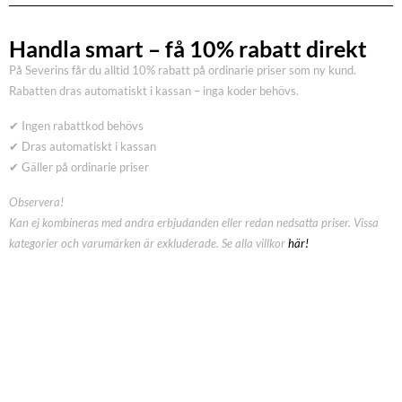
Handla smart – få 10% rabatt direkt
På Severins får du alltid 10% rabatt på ordinarie priser som ny kund.
Rabatten dras automatiskt i kassan – inga koder behövs.
✔ Ingen rabattkod behövs
✔ Dras automatiskt i kassan
✔ Gäller på ordinarie priser
Observera!
Kan ej kombineras med andra erbjudanden eller redan nedsatta priser. Vissa
kategorier och varumärken är exkluderade. Se alla villkor
här!