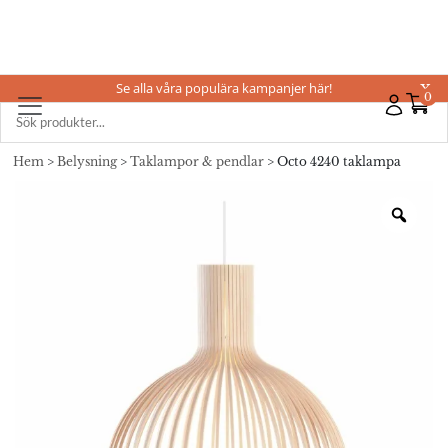
Se alla våra populära kampanjer här!
X
0
Hem
>
Belysning
>
Taklampor & pendlar
> Octo 4240 taklampa