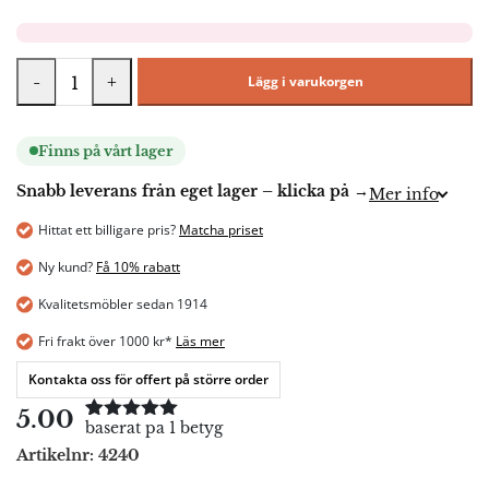
-
+
Lägg i varukorgen
Finns på vårt lager
Snabb leverans från eget lager – klicka på →
Mer info
Hittat ett billigare pris?
Matcha priset
Ny kund?
Få 10% rabatt
Kvalitetsmöbler sedan 1914
Fri frakt över 1000 kr*
Läs mer
Kontakta oss för offert på större order
5.00
baserat pa 1 betyg
Betygsatt
1
5.00
av 5
Artikelnr:
4240
baserat på
kundrecension