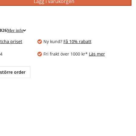
Lägg i varukorgen
2026
Mer info
tcha priset
Ny kund?
Få 10% rabatt
14
Fri frakt över 1000 kr*
Läs mer
 större order