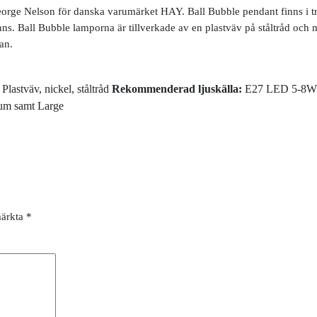
orge Nelson för danska varumärket HAY. Ball Bubble pendant finns i tre
inns. Ball Bubble lamporna är tillverkade av en plastväv på ståltråd och 
an.
: Plastväv, nickel, ståltråd
Rekommenderad ljuskälla:
E27 LED 5-8
ium samt Large
märkta
*