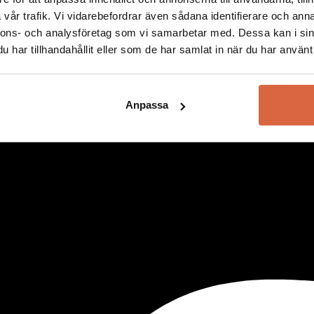
Vissa kategorier och varumärken är exkluderade. Se alla villkor
här!
vår trafik. Vi vidarebefordrar även sådana identifierare och anna
nnons- och analysföretag som vi samarbetar med. Dessa kan i sin
har tillhandahållit eller som de har samlat in när du har använt 
Anpassa