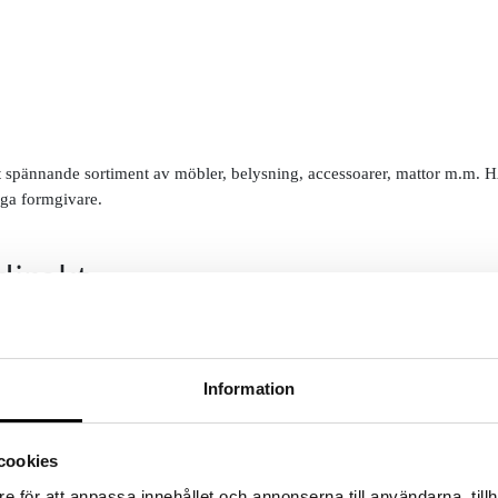
pännande sortiment av möbler, belysning, accessoarer, mattor m.m. HAYs 
ga formgivare.
direkt
Information
cookies
e för att anpassa innehållet och annonserna till användarna, tillh