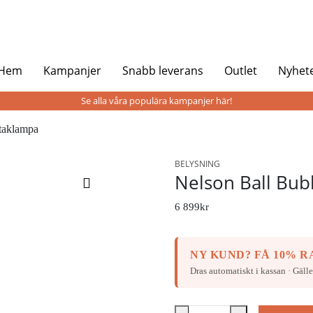
 Hem
Kampanjer
Snabb leverans
Outlet
Nyhet
Se alla våra populära kampanjer här!
taklampa
BELYSNING
Nelson Ball Bub
6 899
kr
NY KUND? FÅ 10% RA
Dras automatiskt i kassan · Gälle