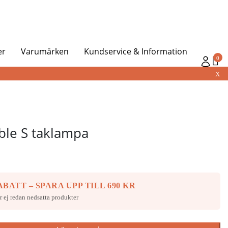
er
Varumärken
Kundservice & Information
0
X
ble S taklampa
BATT – SPARA UPP TILL 690 KR
r ej redan nedsatta produkter