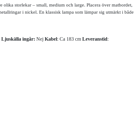
 olika storlekar – small, medium och large. Placera över matbordet,
metallringar i nickel. En klassisk lampa som lämpar sig utmärkt i både
W
Ljuskälla ingår:
Nej
Kabel
: Ca 183 cm
Leveranstid
: