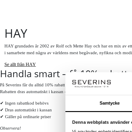
HAY
HAY grundades år 2002 av Rolf och Mette Hay och har en mix av ett s
i samarbete med några av världens mest begåvade, nyfikna och modi
Se allt från HAY
Handla smart – få 10% rabatt 
På Severins får du alltid 10% rabatt på ordinarie priser som ny kund.
Rabatten dras automatiskt i kassan – inga koder behövs.
Samtycke
✔ Ingen rabattkod behövs
✔ Dras automatiskt i kassan
✔ Gäller på ordinarie priser
Denna webbplats använder 
Observera!
Vi använder enhetsidentifierar