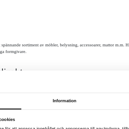
pännande sortiment av möbler, belysning, accessoarer, mattor m.m. HAYs 
ga formgivare.
direkt
Information
cookies
e för att anpassa innehållet och annonserna till användarna, tillh