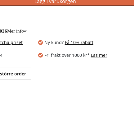
Lägg i varukorgen
2026
Mer info
tcha priset
Ny kund?
Få 10% rabatt
14
Fri frakt över 1000 kr*
Läs mer
 större order