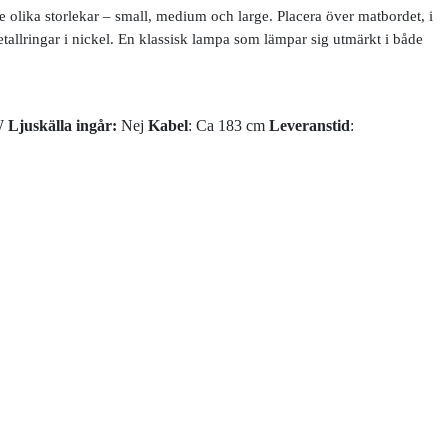
olika storlekar – small, medium och large. Placera över matbordet, i
etallringar i nickel. En klassisk lampa som lämpar sig utmärkt i både
W
Ljuskälla ingår:
Nej
Kabel
: Ca 183 cm
Leveranstid
: