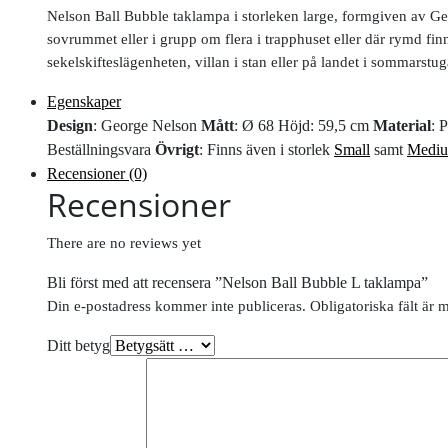
Nelson Ball Bubble taklampa i storleken large, formgiven av Ge
sovrummet eller i grupp om flera i trapphuset eller där rymd fin
sekelskifteslägenheten, villan i stan eller på landet i sommarstug
Egenskaper
Design
: George Nelson
Mått
: Ø 68 Höjd: 59,5 cm
Material
: 
Beställningsvara
Övrigt
: Finns även i storlek
Small
samt
Medi
Recensioner (0)
Recensioner
There are no reviews yet
Bli först med att recensera ”Nelson Ball Bubble L taklampa”
Din e-postadress kommer inte publiceras.
Obligatoriska fält är 
Ditt betyg