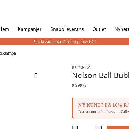
 Hem
Kampanjer
Snabb leverans
Outlet
Nyhet
Se alla våra populära kampanjer här!
taklampa
BELYSNING
Nelson Ball Bub
9 999
kr
NY KUND? FÅ 10% RA
Dras automatiskt i kassan · Gälle