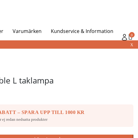
er
Varumärken
Kundservice & Information
0
X
ble L taklampa
BATT – SPARA UPP TILL 1000 KR
r ej redan nedsatta produkter