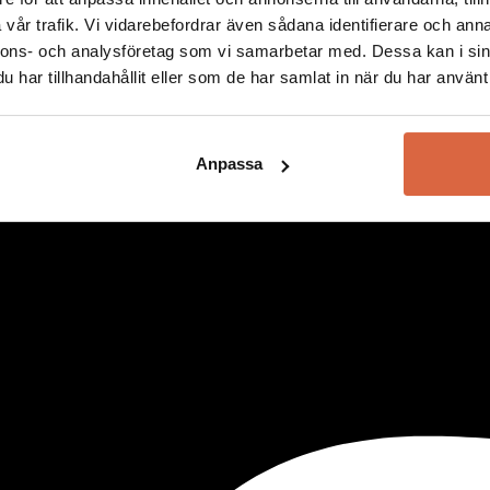
Vissa kategorier och varumärken är exkluderade. Se alla villkor
här!
vår trafik. Vi vidarebefordrar även sådana identifierare och anna
nnons- och analysföretag som vi samarbetar med. Dessa kan i sin
har tillhandahållit eller som de har samlat in när du har använt 
Anpassa