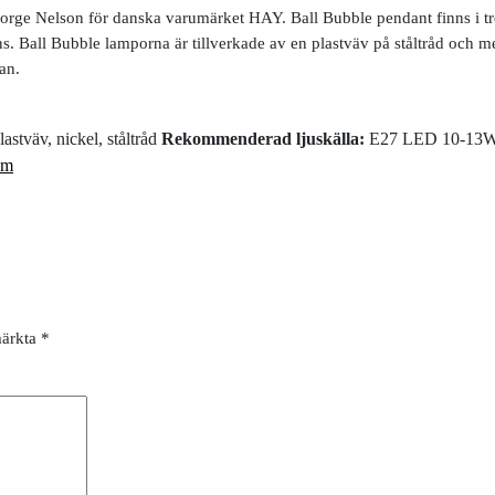
orge Nelson för danska varumärket HAY. Ball Bubble pendant finns i tre 
ns. Ball Bubble lamporna är tillverkade av en plastväv på ståltråd och m
an.
Plastväv, nickel, ståltråd
Rekommenderad ljuskälla:
E27 LED 10-13
um
märkta
*