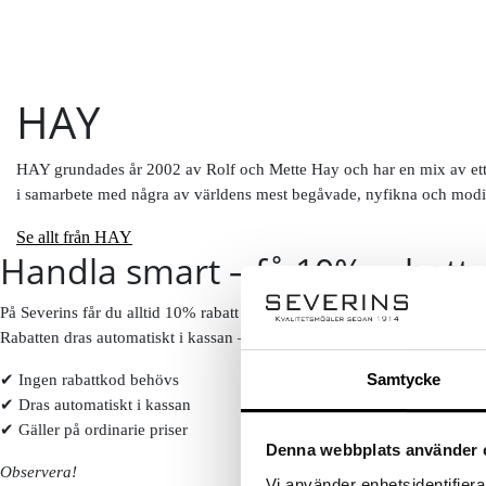
HAY
HAY grundades år 2002 av Rolf och Mette Hay och har en mix av ett s
i samarbete med några av världens mest begåvade, nyfikna och modi
Se allt från HAY
Handla smart – få 10% rabatt 
På Severins får du alltid 10% rabatt på ordinarie priser som ny kund.
Rabatten dras automatiskt i kassan – inga koder behövs.
Samtycke
✔ Ingen rabattkod behövs
✔ Dras automatiskt i kassan
✔ Gäller på ordinarie priser
Denna webbplats använder 
Observera!
Vi använder enhetsidentifierar