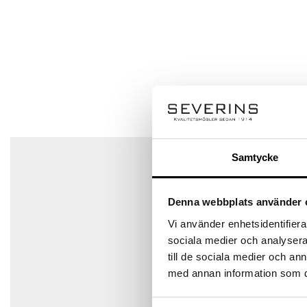
Q & A
Bli först med att recensera ”Monet gungstol”
Ställ en fråga
Din e-postadress kommer inte publiceras.
Obligatoriska 
Ditt betyg
Din recension
*
Det finns inga frågor än
Samtycke
Namn
*
Denna webbplats använder 
Vi använder enhetsidentifierar
sociala medier och analysera 
till de sociala medier och a
E-post
*
med annan information som du 