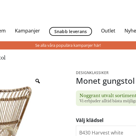
Hem
Kampanjer
Outlet
Nyhe
Snabb leverans
Se alla våra populära kampanjer här!
ol
DESIGNKLASSIKER
Monet gungstol
Noggrant utvalt sortimen
Vi erbjuder alltid bästa möjlig
Välj klädsel