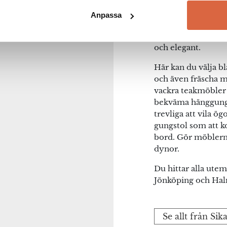
Design och möblern
na webbläsare till nästa gång jag skriver en kommentar.
tillverkar Sika-De
Anpassa
rottingmöbler och
som både känns mo
och elegant.
Här kan du välja b
och även fräscha mö
vackra teakmöbler 
bekväma hänggungo
trevliga att vila ö
gungstol som att 
bord. Gör möblerna
dynor.
Du hittar alla utemö
Jönköping och Hal
Se allt från Sik