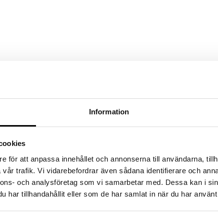
fält är märkta
*
Information
Sika D
cookies
Redan år 1940 eta
e för att anpassa innehållet och annonserna till användarna, tillh
Sika Design
med vi
vår trafik. Vi vidarebefordrar även sådana identifierare och anna
kvalitet och desig
nnons- och analysföretag som vi samarbetar med. Dessa kan i sin
samma namn, ett el
har tillhandahållit eller som de har samlat in när du har använt 
öppnade sina porta
Idag är det den an