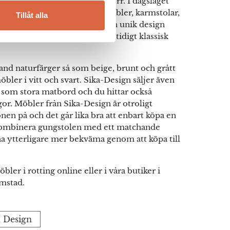
a är snyggare än någonsin förr. I dagsläget
sign vackra och tidlösa korgmöbler, karmstolar,
Tillåt alla
 mycket mer. Möblerna har en unik design
dern och innovativ men samtidigt klassisk
land naturfärger så som beige, brunt och grått
bler i vitt och svart. Sika-Design säljer även
som stora matbord och du hittar också
r. Möbler från Sika-Design är otroligt
gonen på och det går lika bra att enbart köpa en
kombinera gungstolen med ett matchande
 ytterligare mer bekväma genom att köpa till
bler i rotting online eller i våra butiker i
mstad.
a Design