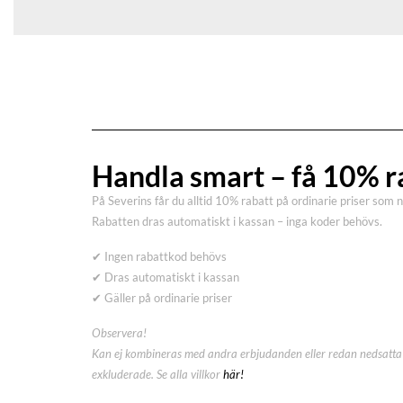
Handla smart – få 10% r
På Severins får du alltid 10% rabatt på ordinarie priser som 
Rabatten dras automatiskt i kassan – inga koder behövs.
✔ Ingen rabattkod behövs
✔ Dras automatiskt i kassan
✔ Gäller på ordinarie priser
Observera!
Kan ej kombineras med andra erbjudanden eller redan nedsatta 
exkluderade. Se alla villkor
här!