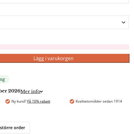
Lägg i varukorgen
ing
mber 2026
Mer info
Ny kund?
Få 10% rabatt
Kvalitetsmöbler sedan 1914
 större order