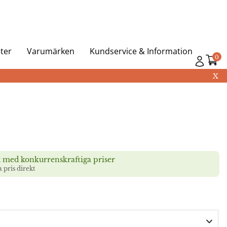
ter
Varumärken
Kundservice & Information
0
X
t med konkurrenskraftiga priser
a pris direkt