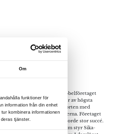
Om
esign
blerade Ankjaer Andreasen möbelföretaget
andahålla funktioner för
sionen att tillverka utemöbler av högsta
n information från din enhet
n. Namnet Sika är taget från hjorten med
 tur kombinera informationen
egant djur som är lätt på fötterna. Företaget
deras tjänster.
r i Mossö, Danmark, där de gjorde stor succé.
dra och tredje generationen som styr Sika-