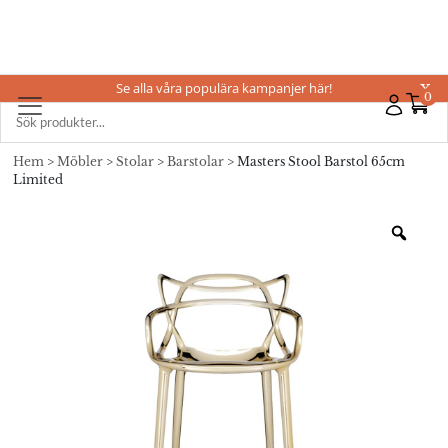
Se alla våra populära kampanjer här!
X
0
Hem
>
Möbler
>
Stolar
>
Barstolar
> Masters Stool Barstol 65cm
Limited