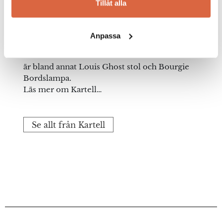
Tillåt alla
vunnit det prestigefyllda designpriset
Compasso d´Oro inte mindre än nio gånger
och är idag ett av världens ledande företag
Anpassa
inom försäljning av designmöbler med hög
kvalitet. Kända möbler ur Kartells sortiment
är bland annat Louis Ghost stol och Bourgie
Bordslampa.
Läs mer om Kartell…
Se allt från Kartell