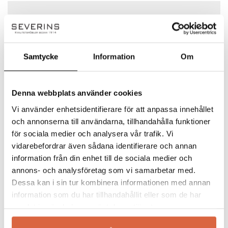
Ditt betyg
Det finns inga frågor än
Din recension
*
Samtycke
Information
Om
Denna webbplats använder cookies
Namn
*
Vi använder enhetsidentifierare för att anpassa innehållet
och annonserna till användarna, tillhandahålla funktioner
för sociala medier och analysera vår trafik. Vi
Kartell
E-post
*
vidarebefordrar även sådana identifierare och annan
information från din enhet till de sociala medier och
Det italienska märket Kartell är känt världen
annons- och analysföretag som vi samarbetar med.
över för sina trendiga design möbler i färgglad
Dessa kan i sin tur kombinera informationen med annan
plast. Företaget grundades för snart 60 år
Spara mitt namn, min e-postadress och webbplats i
information som du har tillhandahållit eller som de har
sedan av Giulio Castelli. Varumärket jobbar
denna webbläsare till nästa gång jag skriver en
samlat in när du har använt deras tjänster.
idag med erkända designers som Philippe
kommentar.
Starck, Piero Lissoni och Ron Arad. Kartell har