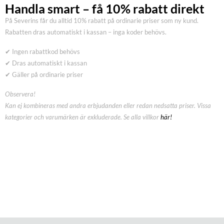
Handla smart – få 10% rabatt direkt
På Severins får du alltid 10% rabatt på ordinarie priser som ny kund.
Rabatten dras automatiskt i kassan – inga koder behövs.
✔ Ingen rabattkod behövs
✔ Dras automatiskt i kassan
✔ Gäller på ordinarie priser
Observera!
Kan ej kombineras med andra erbjudanden eller redan nedsatta priser. Vissa
kategorier och varumärken är exkluderade. Se alla villkor
här!