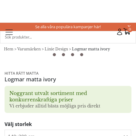
Se alla våra populära kampanjer här!
X
0
Hem
>
Varumärken
>
Linie Design
> Logmar matta ivory
HITTA RÄTT MATTA
Logmar matta ivory
Noggrant utvalt sortiment med
konkurrenskraftiga priser
Vi erbjuder alltid bästa möjliga pris direkt
Välj storlek