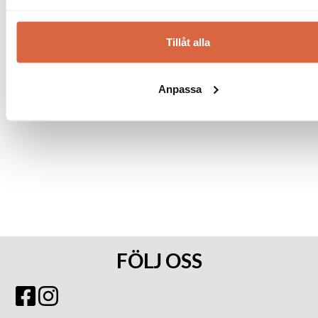
✔ Ingen rabattkod behövs
✔ Dras automatiskt i kassan
✔ Gäller på ordinarie priser
Tillåt alla
Observera!
Kan ej kombineras med andra erbjudanden eller redan nedsatta priser. Vissa
Anpassa
kategorier och varumärken är exkluderade. Se alla villkor
här!
FÖLJ OSS