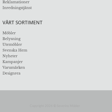
Reklamationer
Inredningstjänst
VÅRT SORTIMENT
Möbler
Belysning
Utemöbler
Svenska Hem
Nyheter
Kampanjer
Varumärken
Designrea
Copyright 2026
©
Severins Möbler
ÖVER 112 ÅR I BRANSCHEN