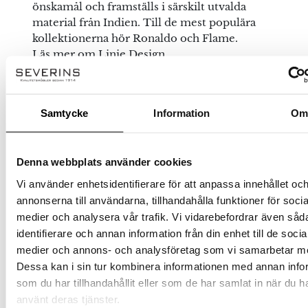
önskamål och framställs i särskilt utvalda
material från Indien. Till de mest populära
kollektionerna hör Ronaldo och Flame.
Läs mer om Linie Design…
Se allt från Linie Design
Samtycke
Information
O
Denna webbplats använder cookies
Vi använder enhetsidentifierare för att anpassa innehållet oc
annonserna till användarna, tillhandahålla funktioner för socia
medier och analysera vår trafik. Vi vidarebefordrar även såd
identifierare och annan information från din enhet till de socia
Handla smart – få 10% rabatt direkt
medier och annons- och analysföretag som vi samarbetar m
Dessa kan i sin tur kombinera informationen med annan info
På Severins får du alltid 10% rabatt på ordinarie priser som ny kund.
Rabatten dras automatiskt i kassan – inga koder behövs.
som du har tillhandahållit eller som de har samlat in när du h
använt deras tjänster.