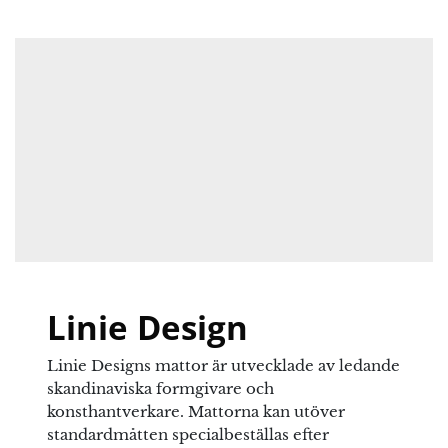
Obligatoriska fält är märkta
*
piskning och vid fläckar eller rengöring
rekommenderar vi kemtvätt.
Ditt betyg
Det finns inga frågor än
Din recension
*
Namn
*
E-post
*
Linie Design
Linie Designs mattor är utvecklade av ledande
Spara mitt namn, min e-postadress och webbplats i
skandinaviska formgivare och
denna webbläsare till nästa gång jag skriver en
konsthantverkare. Mattorna kan utöver
kommentar.
standardmåtten specialbeställas efter