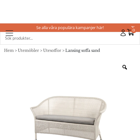
Se alla våra populära kampanjer här!
X
0
Hem
>
Utemöbler
>
Utesoffor
> Lansing soffa sand