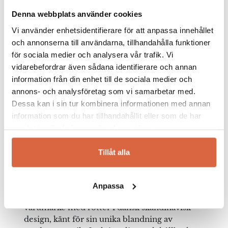
Denna webbplats använder cookies
Vi använder enhetsidentifierare för att anpassa innehållet
och annonserna till användarna, tillhandahålla funktioner
för sociala medier och analysera vår trafik. Vi
vidarebefordrar även sådana identifierare och annan
information från din enhet till de sociala medier och
annons- och analysföretag som vi samarbetar med.
Dessa kan i sin tur kombinera informationen med annan
information som du har tillhandahållit eller som de har
samlat in när du har använt deras tjänster.
Ferm Living
Tillåt alla
Ferm Living – Dansk Skandinavisk Design för
Ditt Hem
Anpassa
Ferm Living är ett internationellt erkänt
varumärke med rötter i dansk skandinavisk
design, känt för sin unika blandning av