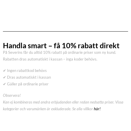
Handla smart – få 10% rabatt direkt
På Severins får du alltid 10% rabatt på ordinarie priser som ny kund.
Rabatten dras automatiskt i kassan – inga koder behövs.
✔ Ingen rabattkod behövs
✔ Dras automatiskt i kassan
✔ Gäller på ordinarie priser
Observera!
Kan ej kombineras med andra erbjudanden eller redan nedsatta priser. Vissa
kategorier och varumärken är exkluderade. Se alla villkor
här!