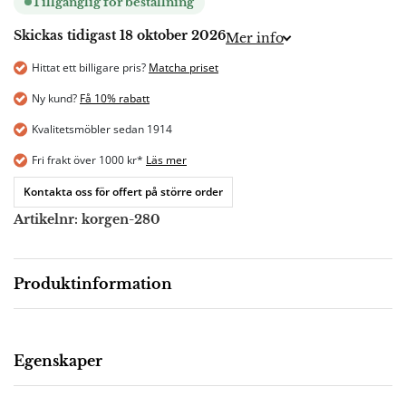
Tillgänglig för beställning
Skickas tidigast 18 oktober 2026
Mer info
Hittat ett billigare pris?
Matcha priset
Ny kund?
Få 10% rabatt
Kvalitetsmöbler sedan 1914
Fri frakt över 1000 kr*
Läs mer
Kontakta oss för offert på större order
Artikelnr:
korgen-280
Produktinformation
Beskrivning
Egenskaper
Korgen matbord 280 är ett robust bord, med sin