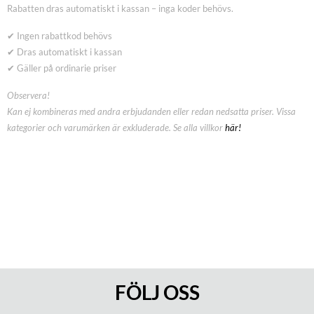
Rabatten dras automatiskt i kassan – inga koder behövs.
✔ Ingen rabattkod behövs
✔ Dras automatiskt i kassan
✔ Gäller på ordinarie priser
Observera!
Kan ej kombineras med andra erbjudanden eller redan nedsatta priser. Vissa
kategorier och varumärken är exkluderade. Se alla villkor
här!
FÖLJ OSS