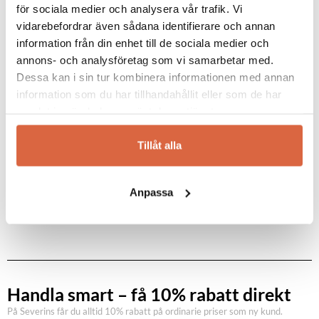
för sociala medier och analysera vår trafik. Vi
Namn
*
vidarebefordrar även sådana identifierare och annan
information från din enhet till de sociala medier och
annons- och analysföretag som vi samarbetar med.
E-post
*
Dessa kan i sin tur kombinera informationen med annan
LIB
information som du har tillhandahållit eller som de har
samlat in när du har använt deras tjänster.
Spara mitt namn, min e-postadress och webbplats i
Se allt från LIB
Tillåt alla
denna webbläsare till nästa gång jag skriver en
kommentar.
Anpassa
Handla smart – få 10% rabatt direkt
På Severins får du alltid 10% rabatt på ordinarie priser som ny kund.