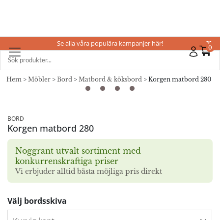
Se alla våra populära kampanjer här!
X
0
Hem
>
Möbler
>
Bord
>
Matbord & köksbord
> Korgen matbord 280
BORD
Korgen matbord 280
Noggrant utvalt sortiment med
konkurrenskraftiga priser
Vi erbjuder alltid bästa möjliga pris direkt
Välj bordsskiva