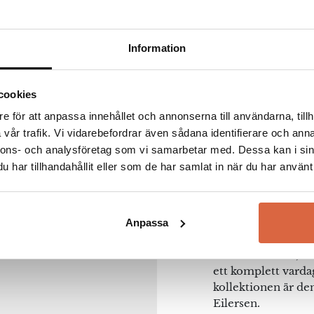
Information
cookies
Juul Fu
e för att anpassa innehållet och annonserna till användarna, tillh
vår trafik. Vi vidarebefordrar även sådana identifierare och anna
nnons- och analysföretag som vi samarbetar med. Dessa kan i sin
Juul Furniture
är 
har tillhandahållit eller som de har samlat in när du har använt 
A/S-group. Deras 
försäkran om hantve
Tanken bakom Juul F
ordentligt – till et
Anpassa
soffor, byggbara sa
3-sits och 4-sits, s
na webbläsare till nästa gång jag skriver en kommentar.
ett komplett vard
kollektionen är de
Eilersen.