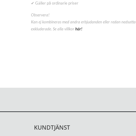
✔ Gäller på ordinarie priser
Observera!
Kan ej kombineras med andra erbjudanden eller redan nedsatta 
exkluderade. Se alla villkor
här!
KUNDTJÄNST