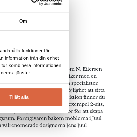
Om
rniture
andahålla funktioner för
n information från din enhet
 tur kombinera informationen
ett självständigt varumärke inom N. Eilersen
deras tjänster.
möbler produceras i egna fabriker med en
rk, högsta kvalitét av erfarna specialister.
urniture är att alla ska ha möjlighet att sitta
t överkomligt pris. I deras kollektion finner du
Tillåt alla
mt färdiga kombinationer till exempel 2-sits,
offbord, fåtöljer och även mattor för att skapa
agsrum. Formgivaren bakom möblerna i Juul
n välrenomerade designerna Jens Juul