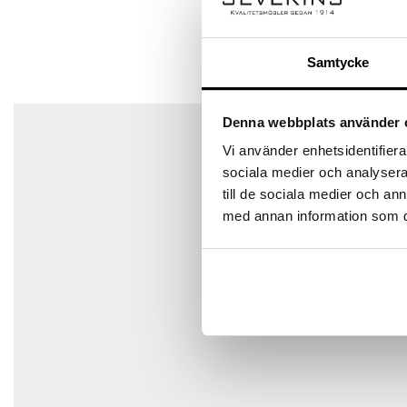
Ditt betyg
Samtycke
Din recension
*
Det finns inga frågor än
Denna webbplats använder 
Vi använder enhetsidentifierar
sociala medier och analysera 
Namn
*
till de sociala medier och a
med annan information som du 
E-post
*
Spara mitt namn, min e-postadress och webbplats i den