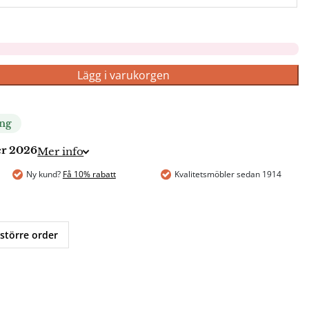
Lägg i varukorgen
ing
er 2026
Mer info
Ny kund?
Få 10% rabatt
Kvalitetsmöbler sedan 1914
 större order