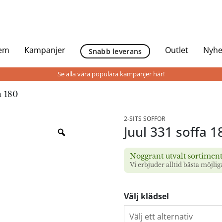
Hem
Kampanjer
Outlet
Nyhe
Snabb leverans
Se alla våra populära kampanjer här!
a 180
2-SITS SOFFOR
Juul 331 soffa 1
Noggrant utvalt sortimen
Vi erbjuder alltid bästa möjlig
Välj klädsel