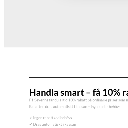
Handla smart – få 10% r
På Severins får du alltid 10% rabatt på ordinarie priser som 
Rabatten dras automatiskt i kassan – inga koder behövs.
✔ Ingen rabattkod behövs
✔ Dras automatiskt i kassan