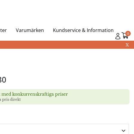
ter
Varumärken
Kundservice & Information
0
X
80
t med konkurrenskraftiga priser
a pris direkt