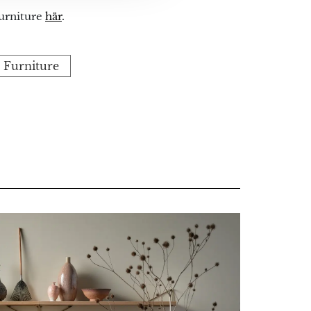
urniture
här
.
l Furniture