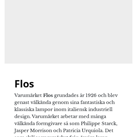
stomme i massiv mässing, krom, svartlack eller
Det finns inga frågor än
Din recension
*
burgundy lack. IC Lights finns även som en mindre
pendel
,
bordslampor
,
vägg/taklampor
samt
golvlampa
.
Namn
*
E-post
*
Flos
Varumärket
Flos
grundades år 1926 och blev
Spara mitt namn, min e-postadress och webbplats i
genast välkända genom sina fantastiska och
denna webbläsare till nästa gång jag skriver en
klassiska lampor inom italiensk industriell
kommentar.
design. Varumärket arbetar med många
välkända formgivare så som Philippe Starck,
Jasper Morrison och Patricia Urquiola. Det