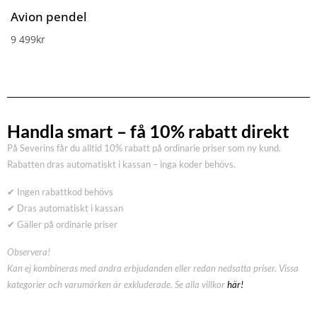
Avion pendel
9 499
kr
Handla smart – få 10% rabatt direkt
På Severins får du alltid 10% rabatt på ordinarie priser som ny kund.
Rabatten dras automatiskt i kassan – inga koder behövs.
✔ Ingen rabattkod behövs
✔ Dras automatiskt i kassan
✔ Gäller på ordinarie priser
Observera!
Kan ej kombineras med andra erbjudanden eller redan nedsatta priser. Vissa
kategorier och varumärken är exkluderade. Se alla villkor
här!