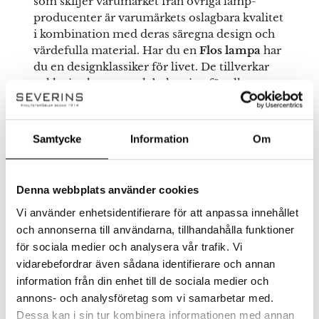
som skiljer varumärket från övriga lamp-
producenter är varumärkets oslagbara kvalitet
i kombination med deras säregna design och
värdefulla material. Har du en
Flos lampa
har
du en designklassiker för livet. De tillverkar
exklusiva lampor och belysning för alla
funktioner med tidlös och industriell design. I
Flos sortiment av belysning hittar du den
populära
Sarfatti 2097
takkronan, innovativa
Samtycke
Information
Om
Gatto bordslampa
, den klassiska
Arco
golvlampan
och den praktiska Flos
265
vägglampan
bland många fler. Än idag
Denna webbplats använder cookies
fortsätter Flos designa lampor och belysning
Vi använder enhetsidentifierare för att anpassa innehållet
med nytänk, funktion och elegans.
och annonserna till användarna, tillhandahålla funktioner
Upplev en lampa från Flos i våra butiker i
för sociala medier och analysera vår trafik. Vi
Jönköping och Halmstad.
vidarebefordrar även sådana identifierare och annan
information från din enhet till de sociala medier och
annons- och analysföretag som vi samarbetar med.
Se allt från Flos
Dessa kan i sin tur kombinera informationen med annan