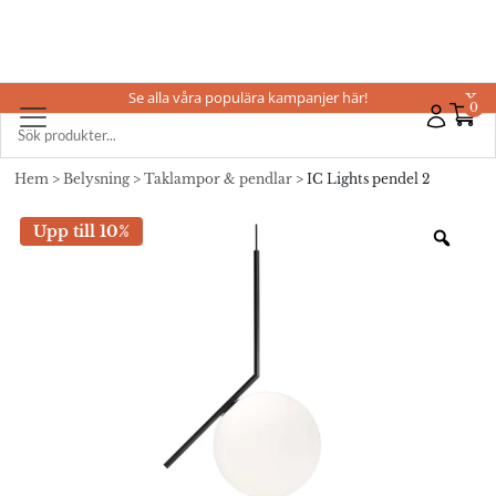
Se alla våra populära kampanjer här!
X
0
Hem
>
Belysning
>
Taklampor & pendlar
> IC Lights pendel 2
Upp till 10%