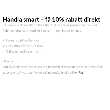
Handla smart – få 10% rabatt direkt
På Severins får du alltid 10% rabatt på ordinarie priser som ny kund.
Rabatten dras automatiskt i kassan – inga koder behövs.
✔ Ingen rabattkod behövs
✔ Dras automatiskt i kassan
✔ Gäller på ordinarie priser
Observera!
Kan ej kombineras med andra erbjudanden eller redan nedsatta priser. Vissa
kategorier och varumärken är exkluderade. Se alla villkor
här!