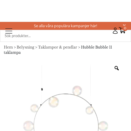
Se alla våra populära kampanjer här!
X
0
Hem
>
Belysning
>
Taklampor & pendlar
> Hubble Bubble 11
taklampa