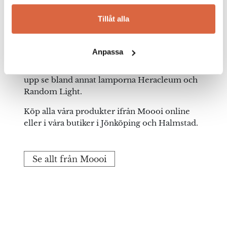
företaget startade år 2001 av Marcel Wanders
Tillåt alla
och Casper Vissers som namngav sig och
företaget efter det nederländska ordet vacker
och det tredje “O:et” i namnet står för ett
Anpassa
extra värde i termer av skönhet och unikitet.
Moooi har många möbelunderverk att visa
upp se bland annat lamporna Heracleum och
Random Light.
Köp alla våra produkter ifrån Moooi online
eller i våra butiker i Jönköping och Halmstad.
Se allt från Moooi