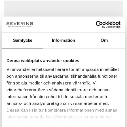
Ditt betyg
Det finns inga frågor än
Din recension
*
Samtycke
Information
Om
Namn
*
Denna webbplats använder cookies
Vi använder enhetsidentifierare för att anpassa innehållet
och annonserna till användarna, tillhandahålla funktioner
Moooi
E-post
*
för sociala medier och analysera vår trafik. Vi
vidarebefordrar även sådana identifierare och annan
Utforska vårt utbud av Moooi och deras
information från din enhet till de sociala medier och
lampor, inredning och möbler som är
annons- och analysföretag som vi samarbetar med.
tillverkade med en tidlös och innovativ
Spara mitt namn, min e-postadress och webbplats i
Dessa kan i sin tur kombinera informationen med annan
design. I tio år har Moooi inspirerat och
denna webbläsare till nästa gång jag skriver en
information som du har tillhandahållit eller som de har
förfört världen med sprudlande och innovativ
kommentar.
samlat in när du har använt deras tjänster.
design och formgivning. Satsningen på