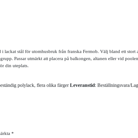
ord i lackat stål för utomhusbruk från franska Fermob. Välj bland ett stor
upp. Passar utmärkt att placera på balkongen, altanen eller vid poole
ör din uteplats.
eständig polylack, flera olika färger
Leveranstid
: Beställningsvara/La
märkta
*