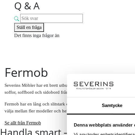
Q & A
Ställ en fråga
Det finns inga frågor än
Fermob
Severins Möbler har ett brett utbud av
utemöbler
och
cafémöbler
fr
soffor, soffbord och sidobord från Fermob.
Fermob har en lång och slitstark erfarenhet från det franska cafélivet.
Samtycke
välja mellan fler modeller och hela 24 olika färger. Precis som caféäga
Se allt från Fermob
Denna webbplats använder 
Handla smart – få 10% rabatt 
Vi använder enhetsidentifierar