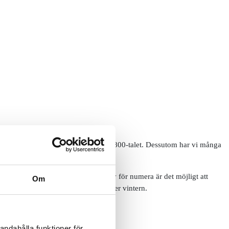
 som har varit i tillverkning sedan 1800-talet. Dessutom har vi många
ändring som gjorts kan vålla huvudbry för numera är det möjligt att
Om
op för smart och smidig förvaring under vintern.
andahålla funktioner för