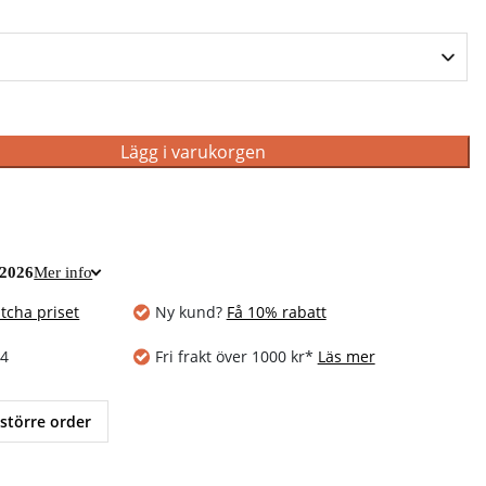
Lägg i varukorgen
 2026
Mer info
tcha priset
Ny kund?
Få 10% rabatt
14
Fri frakt över 1000 kr*
Läs mer
 större order