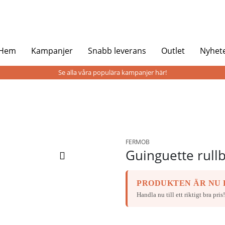
 Hem
Kampanjer
Snabb leverans
Outlet
Nyhet
Se alla våra populära kampanjer här!
FERMOB
Guinguette rull
PRODUKTEN ÄR NU P
Handla nu till ett riktigt bra pris