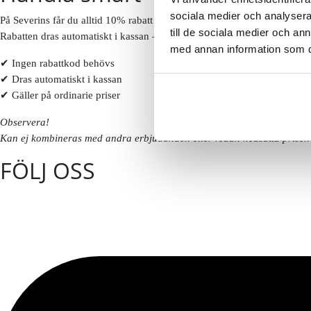
sociala medier och analysera 
På Severins får du alltid 10% rabatt på ordinarie priser som ny kund.
till de sociala medier och a
Rabatten dras automatiskt i kassan – inga koder behövs.
med annan information som du 
✔ Ingen rabattkod behövs
✔ Dras automatiskt i kassan
✔ Gäller på ordinarie priser
Observera!
Kan ej kombineras med andra erbjudanden eller redan nedsatta priser. 
FÖLJ OSS