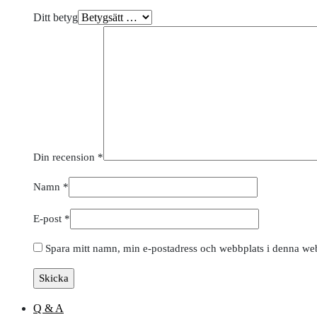
Ditt betyg
Din recension
*
Namn
*
E-post
*
Spara mitt namn, min e-postadress och webbplats i denna webb
Q & A