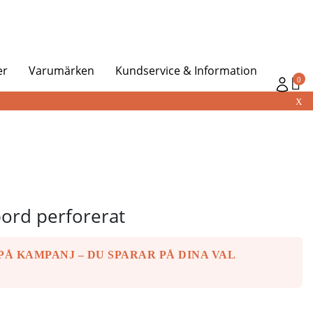
er
Varumärken
Kundservice & Information
0
X
bord perforerat
Å KAMPANJ – DU SPARAR PÅ DINA VAL
!