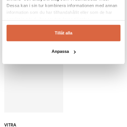
Se allt från Naver
Dessa kan i sin tur kombinera informationen med annan
information som du har tillhandahållit eller som de har
samlat in när du har använt deras tjänster.
Tillåt alla
Du kanske också gillar …
Anpassa
VITRA