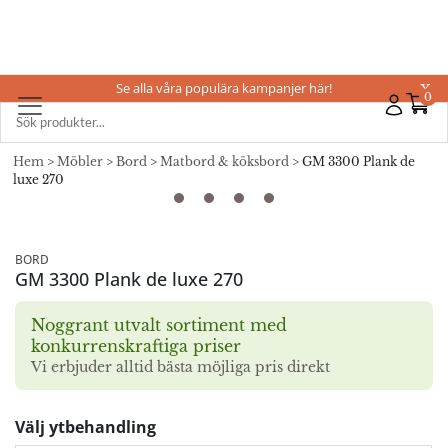
Se alla våra populära kampanjer här!
X
0
Hem
>
Möbler
>
Bord
>
Matbord & köksbord
> GM 3300 Plank de
luxe 270
BORD
GM 3300 Plank de luxe 270
Noggrant utvalt sortiment med
konkurrenskraftiga priser
Vi erbjuder alltid bästa möjliga pris direkt
Välj ytbehandling