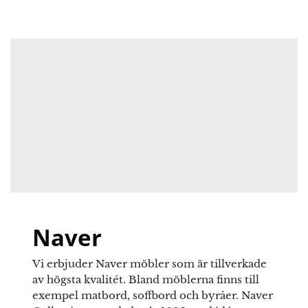
benen: 232
Din e-postadress kommer inte publiceras.
cm
Obligatoriska fält är märkta
*
Ditt betyg
Det finns inga frågor än
Din recension
*
Namn
*
Naver
E-post
*
Vi erbjuder Naver möbler som är tillverkade
av högsta kvalitét. Bland möblerna finns till
exempel matbord, soffbord och byråer. Naver
Spara mitt namn, min e-postadress och webbplats i