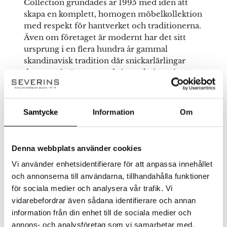
Collection grundades år 1995 med idén att
denna webbläsare till nästa gång jag skriver en
skapa en komplett, homogen möbelkollektion
kommentar.
med respekt för hantverket och traditionerna.
Även om företaget är modernt har det sitt
ursprung i en flera hundra år gammal
skandinavisk tradition där snickarlärlingar
drog ut på vägarna med sin packning på
ryggen för att lära sig yrket hos
snickarmästare. Navers filosofi lyder “The
elegance of power” vilket de står för och ser
Samtycke
Information
Om
tydligt i dess kollektioner. Solitt hantverk
kombinerat med en modern
möbelformgivning i samband med Navers
Denna webbplats använder cookies
danska design gör möblerna till
Vi använder enhetsidentifierare för att anpassa innehållet
möbelklassiker som håller i generationer.
och annonserna till användarna, tillhandahålla funktioner
Köp möblerna från Naver online eller i våra
för sociala medier och analysera vår trafik. Vi
butiker i Jönköping och Halmstad.
vidarebefordrar även sådana identifierare och annan
information från din enhet till de sociala medier och
annons- och analysföretag som vi samarbetar med.