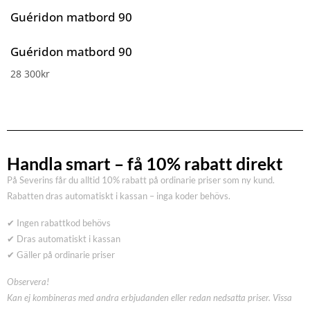
Guéridon matbord 90
Guéridon matbord 90
28 300
kr
Handla smart – få 10% rabatt direkt
På Severins får du alltid 10% rabatt på ordinarie priser som ny kund.
Rabatten dras automatiskt i kassan – inga koder behövs.
✔ Ingen rabattkod behövs
✔ Dras automatiskt i kassan
✔ Gäller på ordinarie priser
Observera!
Kan ej kombineras med andra erbjudanden eller redan nedsatta priser. Vissa