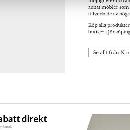
möjligheter och an
na webbläsare till nästa gång jag skriver en kommentar.
annat möbler som t
tillverkade av högst
Köp alla produkter
butiker i Jönköpin
Se allt från 
abatt direkt
ny kund.