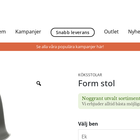
Hem
Kampanjer
Outlet
Nyhe
Snabb leverans
Se alla våra populära kampanjer här!
KÖKSSTOLAR
Form stol
Noggrant utvalt sortimen
Vi erbjuder alltid bästa möjlig
Välj ben