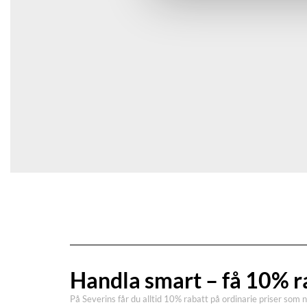
Spara mitt namn, min e-postadress och webbplats i den
Handla smart – få 10% r
På Severins får du alltid 10% rabatt på ordinarie priser som 