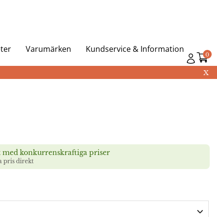
ter
Varumärken
Kundservice & Information
0
X
t med konkurrenskraftiga priser
a pris direkt