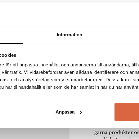
fält är märkta
*
Information
cookies
e för att anpassa innehållet och annonserna till användarna, tillh
vår trafik. Vi vidarebefordrar även sådana identifierare och anna
Norma
nnons- och analysföretag som vi samarbetar med. Dessa kan i sin
har tillhandahållit eller som de har samlat in när du har använt 
Poul Madsen och J
Normann Copenhage
vision att förändra
Anpassa
produkten, den n
en passion för att
gärna produkter och