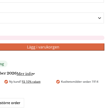
Lägg i varukorgen
ing
mber 2026
Mer info
Ny kund?
Få 10% rabatt
Kvalitetsmöbler sedan 1914
 större order