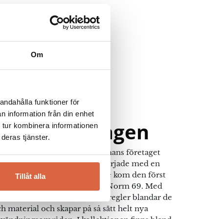
Om
andahålla funktioner för
n information från din enhet
nn Copenhagen
 tur kombinera informationen
deras tjänster.
an Andersen skapade tillsammans företaget
n. Året var 1999 och allt började med en
 designindustrin. Tre år senare kom den först
Tillåt alla
u mycket välkända taklampan Norm 69. Med
 utmana konventionella designregler blandar de
 material och skapar på så sätt helt nya