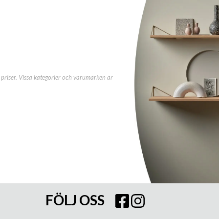
priser. Vissa kategorier och varumärken är
FÖLJ OSS