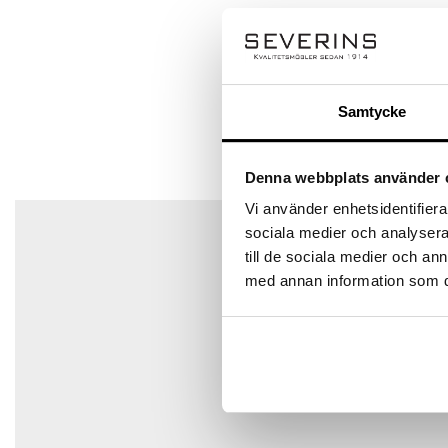
Q & A
Bli först med att recensera ”Form stol”
Ställ en fråga
Din e-postadress kommer inte publiceras.
Obligatoriska 
Samtycke
Ditt betyg
Din recension
*
Det finns inga frågor än
Denna webbplats använder 
Vi använder enhetsidentifierar
sociala medier och analysera 
till de sociala medier och a
med annan information som du 
Namn
*
E-post
*