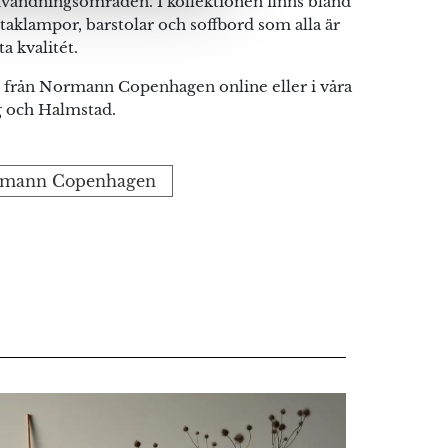
vändningsområden. I kollektionen finns bland
aklampor, barstolar och soffbord som alla är
a kvalitét.
 från Normann Copenhagen online eller i våra
g och Halmstad.
Normann Copenhagen