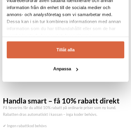
vidarebefordrar även sådana identifierare och annan
information från din enhet till de sociala medier och
annons- och analysföretag som vi samarbetar med.
LIB
E-post
*
Dessa kan i sin tur kombinera informationen med annan
information som du har tillhandahållit eller som de har
samlat in när du har använt deras tjänster.
Se allt från LIB
Spara mitt namn, min e-postadress och webbplats i
Tillåt alla
denna webbläsare till nästa gång jag skriver en
kommentar.
Anpassa
Handla smart – få 10% rabatt direkt
På Severins får du alltid 10% rabatt på ordinarie priser som ny kund.
Rabatten dras automatiskt i kassan – inga koder behövs.
✔ Ingen rabattkod behövs