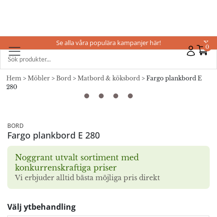
Se alla våra populära kampanjer här!
X
0
Hem
>
Möbler
>
Bord
>
Matbord & köksbord
> Fargo plankbord E
280
BORD
Fargo plankbord E 280
Noggrant utvalt sortiment med
konkurrenskraftiga priser
Vi erbjuder alltid bästa möjliga pris direkt
Välj ytbehandling