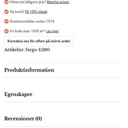
Hittat ett billigare pris?
Matcha priset
Ny kund?
Få 10% rabatt
Kvalitetsmöbler sedan 1914
Fri frakt över 1000 kr*
Läs mer
Kontakta oss för offert på större order
Artikelnr:
fargo-E280
Produktinformation
Beskrivning
Egenskaper
Fargo plankbord 280 E är ett matbord du kan skapa
Design
:
Mått
:
Material
: Ek
Lever
efter önskemål och behov. Välj på massiv europeisk ek
i flera olika ytbehandlingar eller vacker amerikansk
Recensioner (0)
Fornestas
Bredd:
alternativt
valnöt. Vidare kan Fargo fås med hel eller delad skiva,
110,
valnöt,