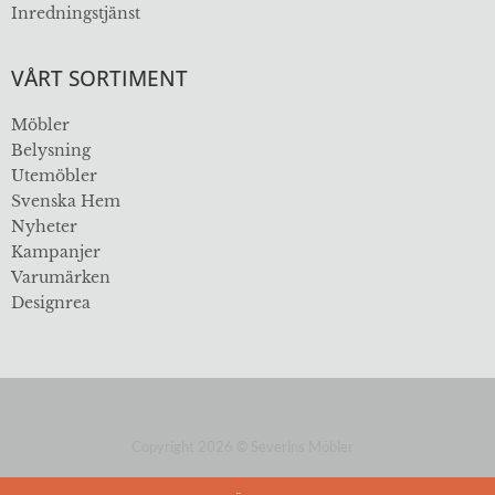
Inredningstjänst
VÅRT SORTIMENT
Möbler
Belysning
Utemöbler
Svenska Hem
Nyheter
Kampanjer
Varumärken
Designrea
Copyright 2026
©
Severins Möbler
ÖVER 112 ÅR I BRANSCHEN