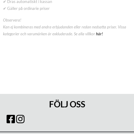
✔ Dras automatiskt i kassan
✔ Gäller på ordinarie priser
Observera!
Kan ej kombineras med andra erbjudanden eller redan nedsatta priser. Vissa
kategorier och varumärken är exkluderade. Se alla villkor
här!
FÖLJ OSS