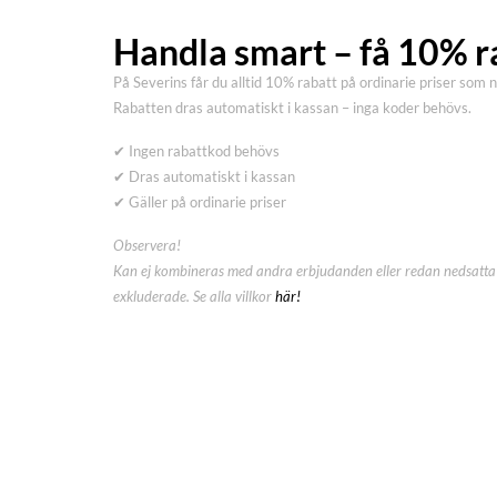
Handla smart – få 10% r
På Severins får du alltid 10% rabatt på ordinarie priser som 
Rabatten dras automatiskt i kassan – inga koder behövs.
✔ Ingen rabattkod behövs
✔ Dras automatiskt i kassan
✔ Gäller på ordinarie priser
Observera!
Kan ej kombineras med andra erbjudanden eller redan nedsatta 
exkluderade. Se alla villkor
här!