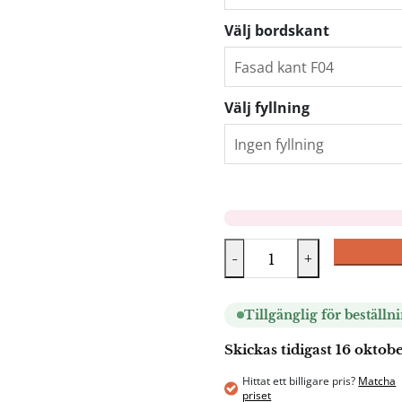
Välj bordskant
Välj fyllning
-
+
Tillgänglig för beställn
Skickas tidigast 16 oktob
Hittat ett billigare pris?
Matcha
priset