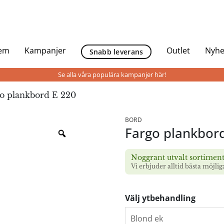
Hem
Kampanjer
Outlet
Nyhe
Snabb leverans
Se alla våra populära kampanjer här!
o plankbord E 220
BORD
Fargo plankbor
Noggrant utvalt sortimen
Vi erbjuder alltid bästa möjlig
Välj ytbehandling