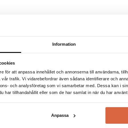
plank önskas i meddelanderutan i kassan.
önskemål. Materialen är noga utvalda, inte bara för att skapa
emensamma miljö är något som ligger LIB varmt om hjärtat 
digt jobbar med att minimera vår påverkan i både produktion 
Information
fält är märkta
*
cookies
e för att anpassa innehållet och annonserna till användarna, tillh
vår trafik. Vi vidarebefordrar även sådana identifierare och anna
nnons- och analysföretag som vi samarbetar med. Dessa kan i sin
har tillhandahållit eller som de har samlat in när du har använt 
LIB
Anpassa
Se allt från LIB