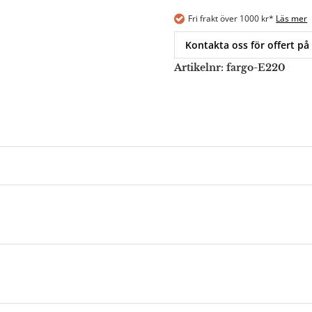
Fri frakt över 1000 kr*
Läs mer
Kontakta oss för offert på
Artikelnr:
fargo-E220
önskemål och behov. Välj på massiv europeisk ek i flera oli
d: 76 cm
Material
: Ek alternativt valnöt, ben E trä
Levera
turkant. Borden kan anpassas ytterligare efter din personli
 känsla.