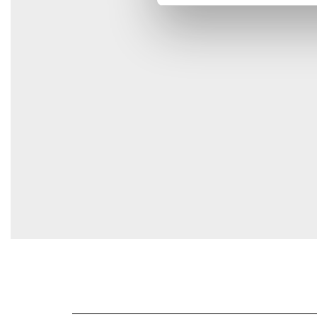
E-post
*
Spara mitt namn, min e-postadress och webbplats i den