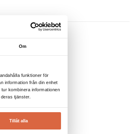
 en möbel av högsta möjliga kvalité utan även för att inte
och genomsyrar hela dess verksamhet. Detta innebär att
och transporter. Allt för att du skall kunna njuta till
Om
andahålla funktioner för
n information från din enhet
 tur kombinera informationen
deras tjänster.
Tillåt alla