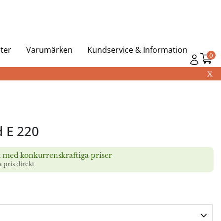
ter
Varumärken
Kundservice & Information
0
X
d E 220
t med konkurrenskraftiga priser
a pris direkt