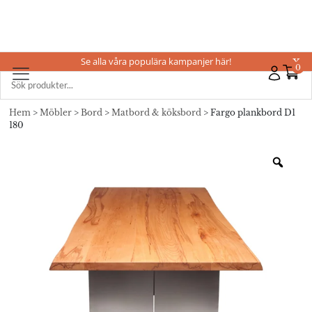
Se alla våra populära kampanjer här!
X
0
Hem
>
Möbler
>
Bord
>
Matbord & köksbord
> Fargo plankbord D1
180