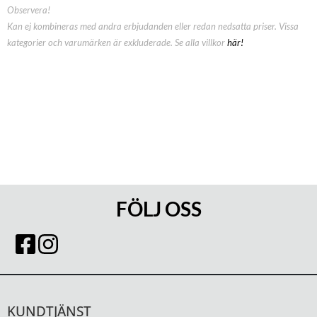
Observera!
Kan ej kombineras med andra erbjudanden eller redan nedsatta priser. Vissa
kategorier och varumärken är exkluderade. Se alla villkor
här!
FÖLJ OSS
KUNDTJÄNST