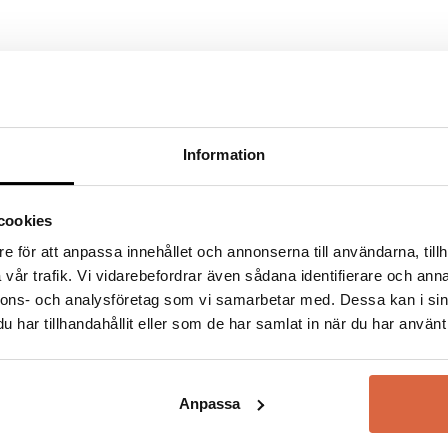
önskemål. Materialen är noga utvalda, inte bara för att skapa
emensamma miljö är något som ligger LIB varmt om hjärtat 
digt jobbar med att minimera vår påverkan i både produktion 
Information
fält är märkta
*
cookies
e för att anpassa innehållet och annonserna till användarna, tillh
vår trafik. Vi vidarebefordrar även sådana identifierare och anna
nnons- och analysföretag som vi samarbetar med. Dessa kan i sin
har tillhandahållit eller som de har samlat in när du har använt 
LIB
Anpassa
Se allt från LIB