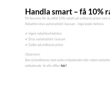
Handla smart – få 10% r
På Severins får du alltid 10% rabatt på ordinarie priser som 
Rabatten dras automatiskt i kassan – inga koder behövs.
✔ Ingen rabattkod behövs
✔ Dras automatiskt i kassan
✔ Gäller på ordinarie priser
Observera!
Kan ej kombineras med andra erbjudanden eller redan nedsatta 
exkluderade. Se alla villkor
här!