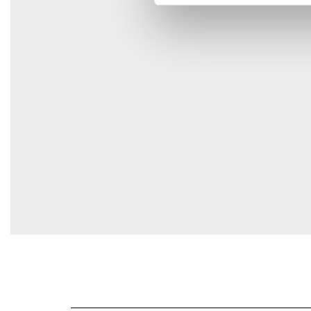
E-post
*
Spara mitt namn, min e-postadress och webbplats i den