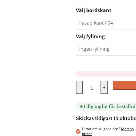
Välj bordskant
Välj fyllning
-
+
Tillgänglig för beställn
Skickas tidigast 15 oktob
Hittat ett billigare pris?
Matcha
priset