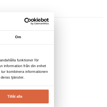
 en möbel av högsta möjliga kvalité utan även för att inte
och genomsyrar hela dess verksamhet. Detta innebär att
och transporter. Allt för att du skall kunna njuta till
Om
andahålla funktioner för
n information från din enhet
 tur kombinera informationen
deras tjänster.
Tillåt alla