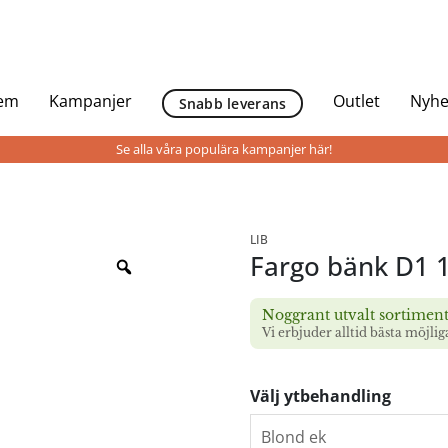
Hem
Kampanjer
Outlet
Nyhe
Snabb leverans
Se alla våra populära kampanjer här!
LIB
Fargo bänk D1 
Noggrant utvalt sortimen
Vi erbjuder alltid bästa möjlig
Välj ytbehandling