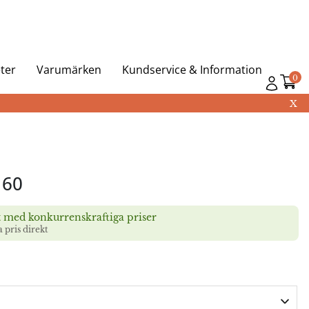
ter
Varumärken
Kundservice & Information
0
X
160
t med konkurrenskraftiga priser
a pris direkt