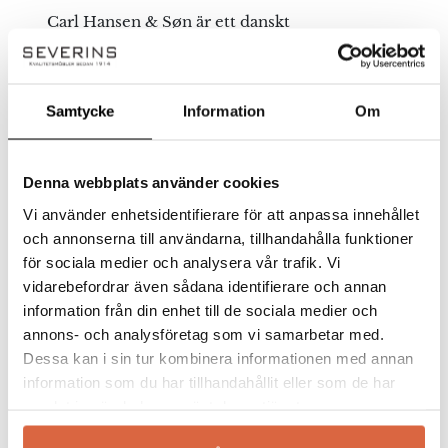
Carl Hansen & Søn är ett danskt
Spara mitt namn, min e-postadress och webbplats i
möbelsnickeri som funnits i över hundra år.
denna webbläsare till nästa gång jag skriver en
Företaget är starkt förknippat med den
kommentar.
berömde danske formgivaren Hans J. Wegner
Samtycke
Information
Om
vars möbelklassiker än idag nylanseras av
företaget.
Grundaren och första generationens ägare av
Denna webbplats använder cookies
Carl Hansen & Søn var Carl Hansen, han var
Vi använder enhetsidentifierare för att anpassa innehållet
en första klassens möbelsnickare och
och annonserna till användarna, tillhandahålla funktioner
tillverkade möbler både i större och mindre
för sociala medier och analysera vår trafik. Vi
serier. 1908 den 28 oktober i Odensen,
vidarebefordrar även sådana identifierare och annan
Danmark slog han upp portarena till sitt första
information från din enhet till de sociala medier och
snickeri. Efter Carls tid tog hans son Holger
annons- och analysföretag som vi samarbetar med.
över snickeriet, han var inte sen med att
Dessa kan i sin tur kombinera informationen med annan
kontakta flera av de nya, lovande formgivare
som dykt upp efter andra världskriget.
information som du har tillhandahållit eller som de har
samlat in när du har använt deras tjänster.
Samarbetet med den i dag så välkände Hans J.
Wegner tog fart 1949, och den i dag lika