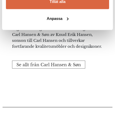
Tillåt alla
populära
CH24 stolen
(Y-stolen) skapades året
efter, 1950. Sedan dess har Carl Hansen & Son
tillverkat en mängd möbler som Hans J.
Anpassa
Wegner formgivit. Vissa av dessa möbler har i
dag blivit riktiga samlarföremål. I dag drivs
Carl Hansen & Søn av Knud Erik Hansen,
sonson till Carl Hansen och tillverkar
fortfarande kvalitetsmöbler och designikoner.
Se allt från Carl Hansen & Søn