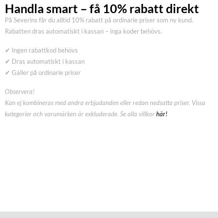
Handla smart – få 10% rabatt direkt
På Severins får du alltid 10% rabatt på ordinarie priser som ny kund.
Rabatten dras automatiskt i kassan – inga koder behövs.
✔ Ingen rabattkod behövs
✔ Dras automatiskt i kassan
✔ Gäller på ordinarie priser
Observera!
Kan ej kombineras med andra erbjudanden eller redan nedsatta priser. Vissa
kategorier och varumärken är exkluderade. Se alla villkor
här!