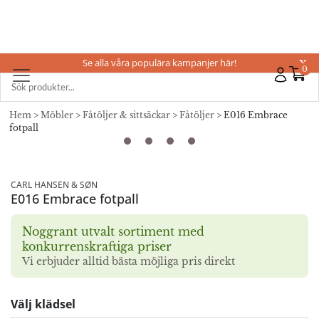
Se alla våra populära kampanjer här!
X
0
Hem
>
Möbler
>
Fåtöljer & sittsäckar
>
Fåtöljer
> E016 Embrace
fotpall
CARL HANSEN & SØN
E016 Embrace fotpall
Noggrant utvalt sortiment med
konkurrenskraftiga priser
Vi erbjuder alltid bästa möjliga pris direkt
Välj klädsel