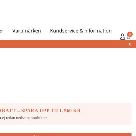
er
Varumärken
Kundservice & Information
0
X
BATT – SPARA UPP TILL 560 KR
r ej redan nedsatta produkter