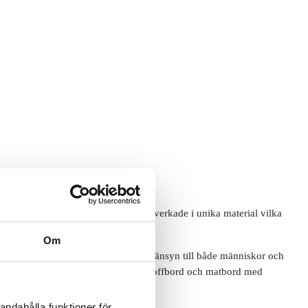
Alla modeller från Cane-line är tillverkade i unika material vilka
Om
ckla hållbara och starka möbler med hänsyn till både människor och
 Bekväma stolar, soffor och fåtöljer, soffbord och matbord med
andahålla funktioner för