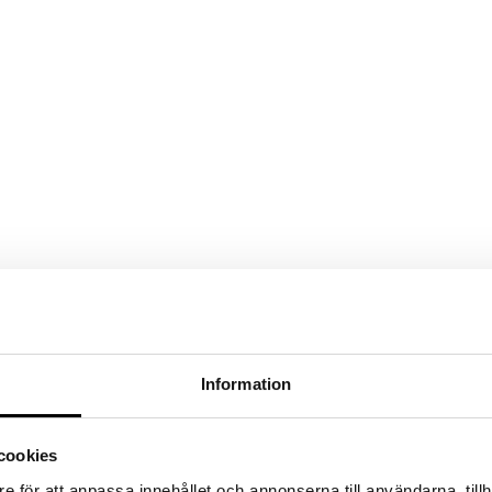
e ledande leverantörerna av underhållsfria utemöbler med hög kvalitet. 
Information
tten- och frostskadetåliga
. Cane-line ser det som sitt uppdrag att utve
efter en förbättring av arbetsvillkoren i de länder där de är verksamma.
cookies
sen till en helt ny nivå.
e för att anpassa innehållet och annonserna till användarna, tillh