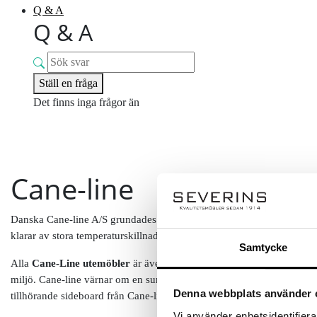
Q & A
Q & A
Ställ en fråga
Det finns inga frågor än
Cane-line
Danska Cane-line A/S grundades år 1986 i Odense, och är idag en av d
klarar av stora temperaturskillnader och förändringar i årstider.
Samtycke
Alla
Cane-Line utemöbler
är även
UV-resistenta
,
färgäkta
samt
va
miljö. Cane-line värnar om en sund miljöpolitik och strävar ständigt 
Denna webbplats använder 
tillhörande sideboard från Cane-line har gjort det möjligt att ta uteplat
Vi använder enhetsidentifierar