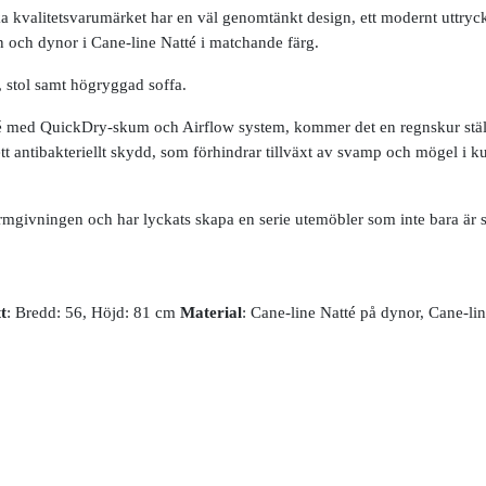
ka kvalitetsvarumärket har en väl genomtänkt design, ett modernt uttr
och dynor i Cane-line Natté i matchande färg.
, stol samt högryggad soffa.
té med QuickDry-skum och Airflow system, kommer det en regnskur ställs
tt antibakteriellt skydd, som förhindrar tillväxt av svamp och mögel i
givningen och har lyckats skapa en serie utemöbler som inte bara är sn
t
: Bredd: 56, Höjd: 81 cm
Material
: Cane-line Natté på dynor, Cane-l