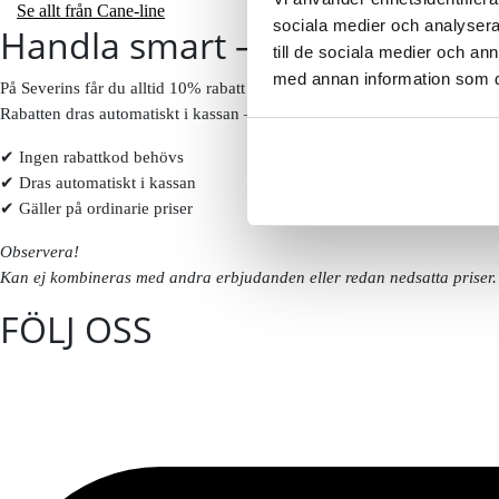
Se allt från Cane-line
sociala medier och analysera 
Handla smart – få 10% rabatt 
till de sociala medier och a
med annan information som du 
På Severins får du alltid 10% rabatt på ordinarie priser som ny kund.
Rabatten dras automatiskt i kassan – inga koder behövs.
✔ Ingen rabattkod behövs
✔ Dras automatiskt i kassan
✔ Gäller på ordinarie priser
Observera!
Kan ej kombineras med andra erbjudanden eller redan nedsatta priser. 
FÖLJ OSS