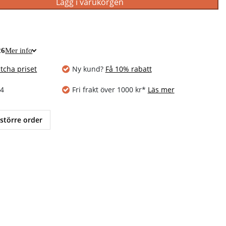
Lägg i varukorgen
26
Mer info
tcha priset
Ny kund?
Få 10% rabatt
14
Fri frakt över 1000 kr*
Läs mer
 större order