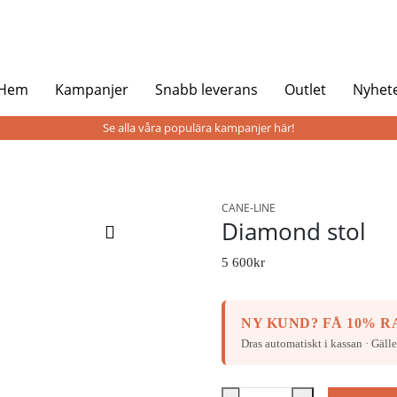
 Hem
Kampanjer
Snabb leverans
Outlet
Nyhet
Se alla våra populära kampanjer här!
CANE-LINE
Diamond stol
5 600
kr
NY KUND? FÅ 10% RA
Dras automatiskt i kassan · Gälle