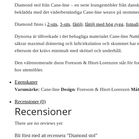
Diamond stol från Cane-line – en serie loungemöbler från dans
beklädda med det väderbeständiga Cane-line weave på stommen 
Diamond finns i
2-sits
,
3-sits
,
fåtölj
,
fåtölj med hög rygg
,
fotpall
Dynorna är tillverkade i det behagliga materialet Cane-line Nat
säkrar maximal dränering och luftcirkulation och skummet har e
eftersom det krävs minimalt med skötsel och underhåll.
Den välrenomerade duon Foresom & Hiort-Lorenzen står för form
hos utemöbler.
Egenskaper
Varumärke:
Cane-line
Design
: Foresom & Hiort-Lorenzen
Måt
Recensioner (0)
Recensioner
There are no reviews yet
Bli först med att recensera ”Diamond stol”