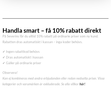
Handla smart – få 10% rabatt direkt
På Severins får du alltid 10% rabatt på ordinarie priser som ny kund.
Rabatten dras automatiskt i kassan – inga koder behövs.
✔ Ingen rabattkod behövs
✔ Dras automatiskt i kassan
✔ Gäller på ordinarie priser
Observera!
Kan ej kombineras med andra erbjudanden eller redan nedsatta priser. Vissa
kategorier och varumärken är exkluderade. Se alla villkor
här!