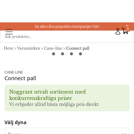
Se alla våra populära kampanjer här!
X
0
Hem
>
Varumärken
>
Cane-line
> Connect pall
CANE-LINE
Connect pall
Noggrant utvalt sortiment med
konkurrenskraftiga priser
Vi erbjuder alltid bästa möjliga pris direkt
Välj dyna