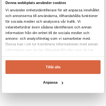
Alla
Cane-Line utemöbler
är även
UV-
Denna webbplats använder cookies
resistenta
,
färgäkta
samt
vatten- och
Vi använder enhetsidentifierare för att anpassa innehållet
frostskadetåliga
. Cane-line ser det som sitt
och annonserna till användarna, tillhandahålla funktioner
uppdrag att utveckla hållbara och starka
för sociala medier och analysera vår trafik. Vi
möbler med hänsyn till både människor och
vidarebefordrar även sådana identifierare och annan
miljö. Cane-line värnar om en sund
information från din enhet till de sociala medier och
miljöpolitik och strävar ständigt efter en
annons- och analysföretag som vi samarbetar med.
förbättring av arbetsvillkoren i de länder där
Dessa kan i sin tur kombinera informationen med annan
de är verksamma. Bekväma stolar, soffor och
information som du har tillhandahållit eller som de har
fåtöljer, soffbord och matbord med
samlat in när du har använt deras tjänster.
tillhörande sideboard från Cane-line har gjort
det möjligt att ta uteplatsen till en helt ny
Tillåt alla
nivå.
Anpassa
Se allt från Cane-line