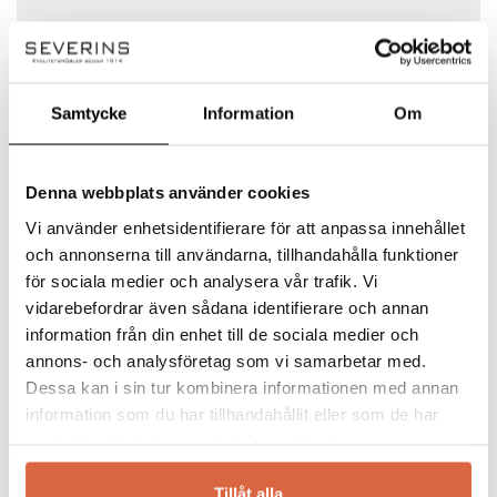
Ditt betyg
Det finns inga frågor än
Din recension
*
Samtycke
Information
Om
Denna webbplats använder cookies
Namn
*
Vi använder enhetsidentifierare för att anpassa innehållet
och annonserna till användarna, tillhandahålla funktioner
för sociala medier och analysera vår trafik. Vi
Muuto
E-post
*
vidarebefordrar även sådana identifierare och annan
information från din enhet till de sociala medier och
Möbler, belysning och inredning från Muuto.
annons- och analysföretag som vi samarbetar med.
Tillsammans med dagens främsta
Dessa kan i sin tur kombinera informationen med annan
skandinaviska designers har designföretaget
Spara mitt namn, min e-postadress och webbplats i
information som du har tillhandahållit eller som de har
Muuto en vision att föra tillbaka Skandinavien
denna webbläsare till nästa gång jag skriver en
samlat in när du har använt deras tjänster.
till positionen som världens ledande region
kommentar.
för design. Muuto, det unga men redan
Tillåt alla