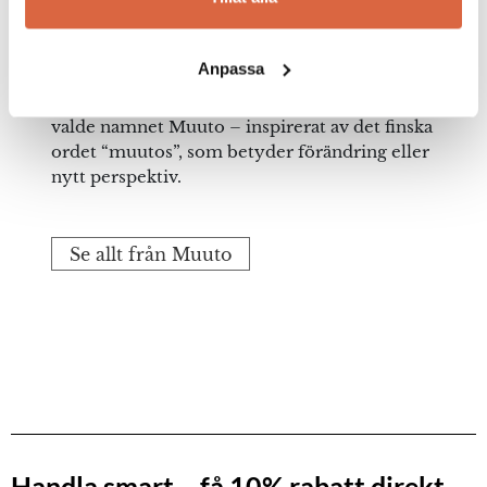
internationellt framgångsrika nordiska
designföretaget, strävar efter att lägga till ett
nytt kapitel i skandinavisk designhistoria och
Anpassa
därmed sätta regionen tillbaka i täten på den
internationell designscenen. Det är därför de
valde namnet Muuto – inspirerat av det finska
ordet “muutos”, som betyder förändring eller
nytt perspektiv.
Se allt från Muuto
Handla smart – få 10% rabatt direkt