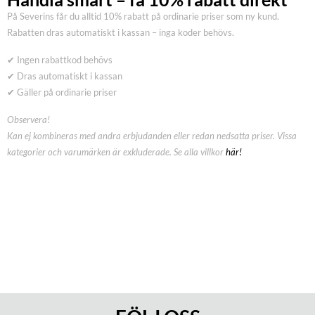
På Severins får du alltid 10% rabatt på ordinarie priser som ny kund.
Rabatten dras automatiskt i kassan – inga koder behövs.
✔ Ingen rabattkod behövs
✔ Dras automatiskt i kassan
✔ Gäller på ordinarie priser
Observera!
Kan ej kombineras med andra erbjudanden eller redan nedsatta priser. Vissa
kategorier och varumärken är exkluderade. Se alla villkor
här!