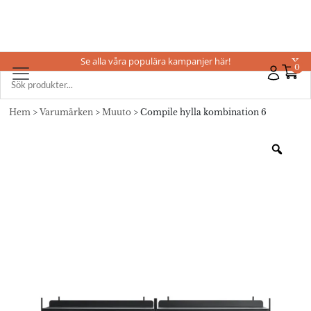
Se alla våra populära kampanjer här!
X
0
Hem
>
Varumärken
>
Muuto
> Compile hylla kombination 6