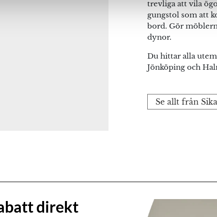
trevliga att vila ö
gungstol som att 
bord. Gör möblerna
dynor.
Du hittar alla utemö
Jönköping och Hal
Se allt från Sik
abatt direkt