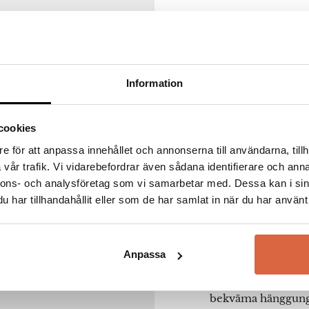
Sika D
Redan år 1940 eta
Sika Design
med vi
Information
kvalitet och desig
samma namn, ett el
öppnade sina porta
cookies
Idag är det den an
e för att anpassa innehållet och annonserna till användarna, tillh
Design och möblern
vår trafik. Vi vidarebefordrar även sådana identifierare och anna
na webbläsare till nästa gång jag skriver en kommentar.
tillverkar Sika-De
nnons- och analysföretag som vi samarbetar med. Dessa kan i sin
rottingmöbler och
har tillhandahållit eller som de har samlat in när du har använt 
som både känns mo
och elegant.
Här kan du välja b
Anpassa
och även fräscha mö
vackra teakmöbler 
bekväma hänggungo