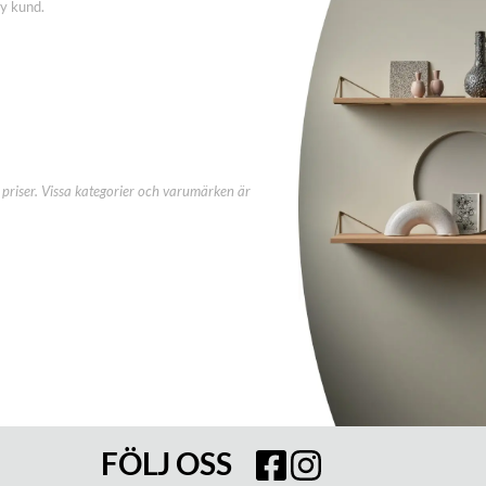
ny kund.
priser. Vissa kategorier och varumärken är
FÖLJ OSS