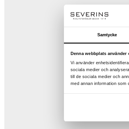
Namn
*
Samtycke
E-post
*
Denna webbplats använder 
Vi använder enhetsidentifierar
sociala medier och analysera 
Spara mitt namn, min e-postadress och webbplats i den
till de sociala medier och a
med annan information som du 