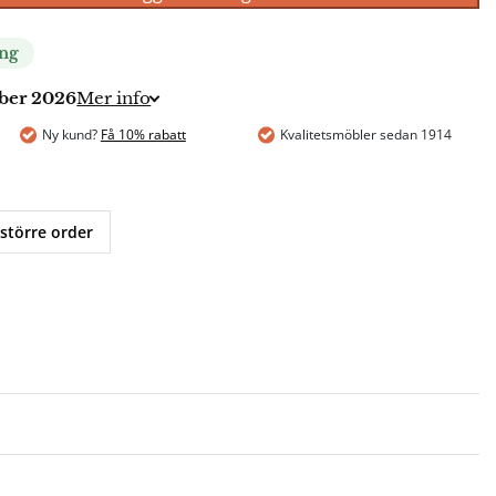
ing
mber 2026
Mer info
Ny kund?
Få 10% rabatt
Kvalitetsmöbler sedan 1914
 större order