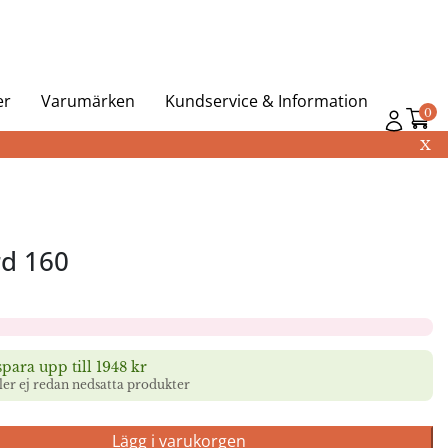
er
Varumärken
Kundservice & Information
0
X
rd 160
para upp till 1948 kr
ller ej redan nedsatta produkter
Lägg i varukorgen