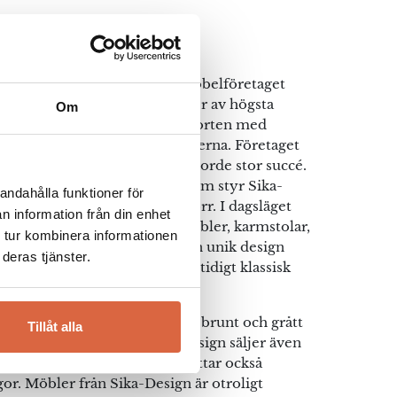
esign
blerade Ankjaer Andreasen möbelföretaget
sionen att tillverka utemöbler av högsta
Om
n. Namnet Sika är taget från hjorten med
egant djur som är lätt på fötterna. Företaget
r i Mossö, Danmark, där de gjorde stor succé.
dra och tredje generationen som styr Sika-
andahålla funktioner för
a är snyggare än någonsin förr. I dagsläget
n information från din enhet
sign vackra och tidlösa korgmöbler, karmstolar,
 tur kombinera informationen
 mycket mer. Möblerna har en unik design
deras tjänster.
dern och innovativ men samtidigt klassisk
land naturfärger så som beige, brunt och grått
Tillåt alla
bler i vitt och svart. Sika-Design säljer även
som stora matbord och du hittar också
r. Möbler från Sika-Design är otroligt