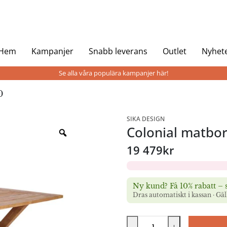
 Hem
Kampanjer
Snabb leverans
Outlet
Nyhet
Se alla våra populära kampanjer här!
0
SIKA DESIGN
Colonial matbo
19 479
kr
Ny kund? Få 10% rabatt – s
Dras automatiskt i kassan · Gä