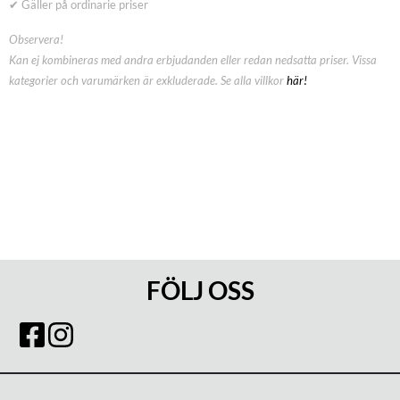
✔ Gäller på ordinarie priser
Observera!
Kan ej kombineras med andra erbjudanden eller redan nedsatta priser. Vissa
kategorier och varumärken är exkluderade. Se alla villkor
här!
FÖLJ OSS