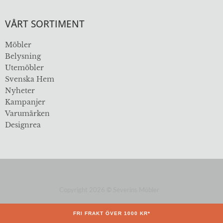
VÅRT SORTIMENT
Möbler
Belysning
Utemöbler
Svenska Hem
Nyheter
Kampanjer
Varumärken
Designrea
Copyright 2026
©
Severins Möbler
ÖVER 112 ÅR I BRANSCHEN
FRI FRAKT ÖVER 1000 KR*