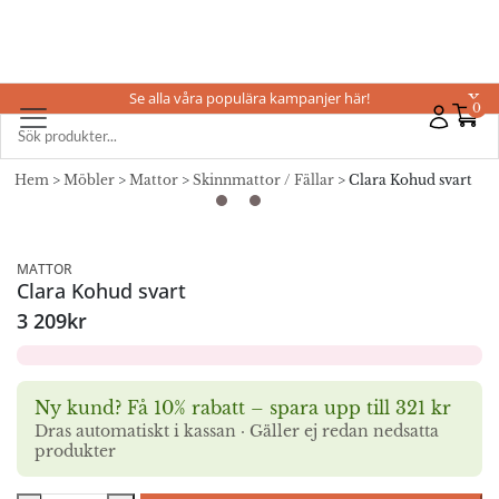
Se alla våra populära kampanjer här!
X
0
Hem
>
Möbler
>
Mattor
>
Skinnmattor / Fällar
> Clara Kohud svart
MATTOR
Clara Kohud svart
3 209
kr
Ny kund? Få 10% rabatt – spara upp till 321 kr
Dras automatiskt i kassan · Gäller ej redan nedsatta
produkter