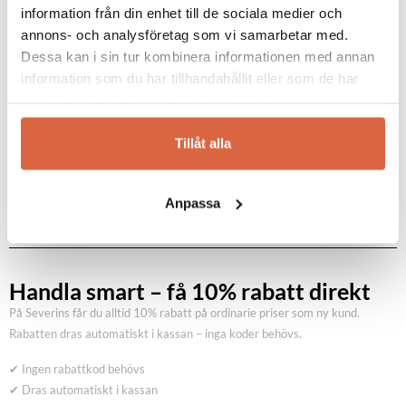
från Skinnwille online eller i våra butiker i
information från din enhet till de sociala medier och
Jönköping och Halmstad.
annons- och analysföretag som vi samarbetar med.
Dessa kan i sin tur kombinera informationen med annan
information som du har tillhandahållit eller som de har
Se allt från Skinnwille
samlat in när du har använt deras tjänster.
Tillåt alla
Anpassa
Handla smart – få 10% rabatt direkt
På Severins får du alltid 10% rabatt på ordinarie priser som ny kund.
Rabatten dras automatiskt i kassan – inga koder behövs.
✔ Ingen rabattkod behövs
✔ Dras automatiskt i kassan