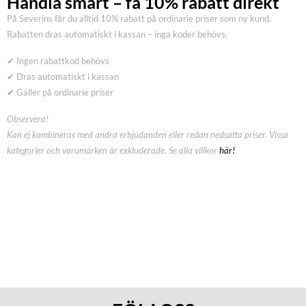
Handla smart – få 10% rabatt direkt
På Severins får du alltid 10% rabatt på ordinarie priser som ny kund.
Rabatten dras automatiskt i kassan – inga koder behövs.
✔ Ingen rabattkod behövs
✔ Dras automatiskt i kassan
✔ Gäller på ordinarie priser
Observera!
Kan ej kombineras med andra erbjudanden eller redan nedsatta priser. Vissa
kategorier och varumärken är exkluderade. Se alla villkor
här!