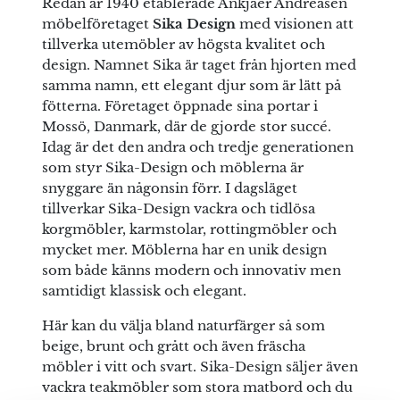
Redan år 1940 etablerade Ankjaer Andreasen
möbelföretaget
Sika Design
med visionen att
tillverka utemöbler av högsta kvalitet och
Spara mitt namn, min e-postadress och webbplats i
design. Namnet Sika är taget från hjorten med
denna webbläsare till nästa gång jag skriver en
samma namn, ett elegant djur som är lätt på
kommentar.
fötterna. Företaget öppnade sina portar i
Mossö, Danmark, där de gjorde stor succé.
Idag är det den andra och tredje generationen
som styr Sika-Design och möblerna är
snyggare än någonsin förr. I dagsläget
tillverkar Sika-Design vackra och tidlösa
korgmöbler, karmstolar, rottingmöbler och
mycket mer. Möblerna har en unik design
som både känns modern och innovativ men
samtidigt klassisk och elegant.
Här kan du välja bland naturfärger så som
beige, brunt och grått och även fräscha
möbler i vitt och svart. Sika-Design säljer även
vackra teakmöbler som stora matbord och du