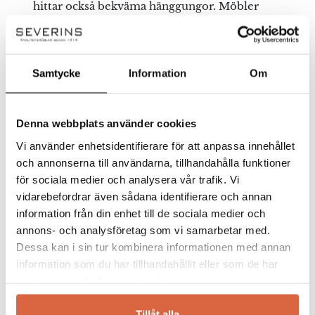
hittar också bekväma hänggungor. Möbler
från Sika-Design är otroligt trevliga att vila
ögonen på och det går lika bra att enbart köpa
en gungstol som att kombinera gungstolen
med ett matchande bord. Gör möblerna
Samtycke
Information
Om
ytterligare mer bekväma genom att köpa till
dynor.
Denna webbplats använder cookies
Du hittar alla utemöbler i rotting online eller i
Vi använder enhetsidentifierare för att anpassa innehållet
våra butiker i Jönköping och Halmstad.
och annonserna till användarna, tillhandahålla funktioner
för sociala medier och analysera vår trafik. Vi
Se allt från Sika Design
vidarebefordrar även sådana identifierare och annan
information från din enhet till de sociala medier och
annons- och analysföretag som vi samarbetar med.
Dessa kan i sin tur kombinera informationen med annan
information som du har tillhandahållit eller som de har
samlat in när du har använt deras tjänster.
Du kanske också gillar …
Tillåt alla