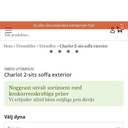
Se alla våra populära kampanjer här!
X
0
Hem
>
Utemöbler
>
Utesoffor
> Charlot 2-sits soffa exterior
INRED UTOMHUS!
Charlot 2-sits soffa exterior
Noggrant utvalt sortiment med
konkurrenskraftiga priser
Vi erbjuder alltid bästa möjliga pris direkt
Välj dyna