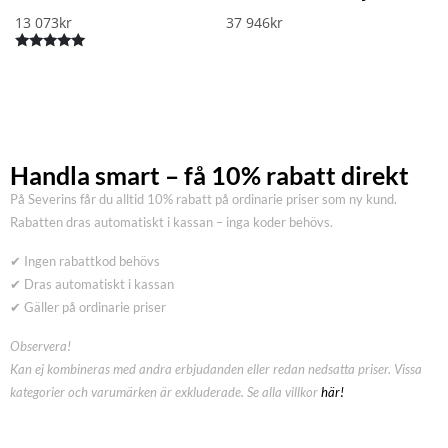
13 073
kr
37 946
kr
Betygsatt
5.00
av 5
Handla smart – få 10% rabatt direkt
På Severins får du alltid 10% rabatt på ordinarie priser som ny kund.
Rabatten dras automatiskt i kassan – inga koder behövs.
✔ Ingen rabattkod behövs
✔ Dras automatiskt i kassan
✔ Gäller på ordinarie priser
Observera!
Kan ej kombineras med andra erbjudanden eller redan nedsatta priser. Vissa
kategorier och varumärken är exkluderade. Se alla villkor
här!