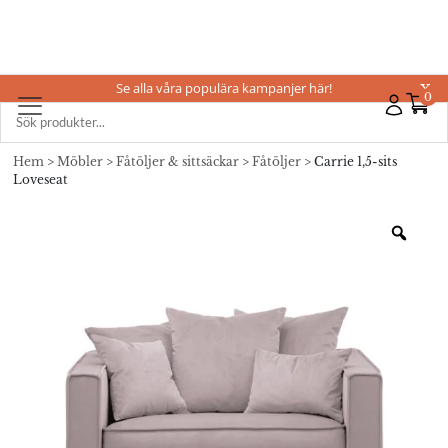
Se alla våra populära kampanjer här!
X
0
Hem
>
Möbler
>
Fåtöljer & sittsäckar
>
Fåtöljer
> Carrie 1,5-sits
Loveseat