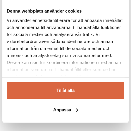
Burhéns erbjuder möbler som är prisvärda,
men inte heller de billigaste på marknaden.
Denna webbplats använder cookies
Helst vill de att alla ska kunna ha råd med en
Vi använder enhetsidentifierare för att anpassa innehållet
möbel från Burhéns, men kvaliteten tummas
och annonserna till användarna, tillhandahålla funktioner
aldrig på. De värnar om känslan att våga leva
för sociala medier och analysera vår trafik. Vi
med sina möbler, att de blir en naturlig del av
vidarebefordrar även sådana identifierare och annan
rummet och användas så mycket som möjligt.
information från din enhet till de sociala medier och
Soffor och fåtöljer att koppla av i efter en lång
annons- och analysföretag som vi samarbetar med.
arbetsdag, eller en plats där man umgås en
Dessa kan i sin tur kombinera informationen med annan
kväll med vänner.
information som du har tillhandahållit eller som de har
Idag har Burhéns produktion cirka 200
samlat in när du har använt deras tjänster.
anställda fördelat på två olika fabriker i Polen,
inklusive deras snickerifabrik.
Tillåt alla
Se allt från Burhéns
Anpassa