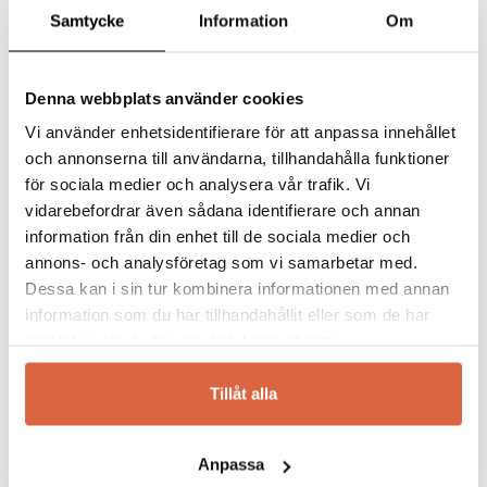
Samtycke
Information
Om
tillverkar Sika-Design vackra och tidlösa
korgmöbler, karmstolar, rottingmöbler och
mycket mer. Möblerna har en unik design
som både känns modern och innovativ men
Denna webbplats använder cookies
samtidigt klassisk och elegant.
Vi använder enhetsidentifierare för att anpassa innehållet
och annonserna till användarna, tillhandahålla funktioner
Här kan du välja bland naturfärger så som
för sociala medier och analysera vår trafik. Vi
beige, brunt och grått och även fräscha
vidarebefordrar även sådana identifierare och annan
möbler i vitt och svart. Sika-Design säljer även
information från din enhet till de sociala medier och
vackra teakmöbler som stora matbord och du
annons- och analysföretag som vi samarbetar med.
hittar också bekväma hänggungor. Möbler
Dessa kan i sin tur kombinera informationen med annan
från Sika-Design är otroligt trevliga att vila
ögonen på och det går lika bra att enbart köpa
information som du har tillhandahållit eller som de har
en gungstol som att kombinera gungstolen
samlat in när du har använt deras tjänster.
med ett matchande bord. Gör möblerna
ytterligare mer bekväma genom att köpa till
Tillåt alla
dynor.
Du hittar alla utemöbler i rotting online eller i
Anpassa
våra butiker i Jönköping och Halmstad.