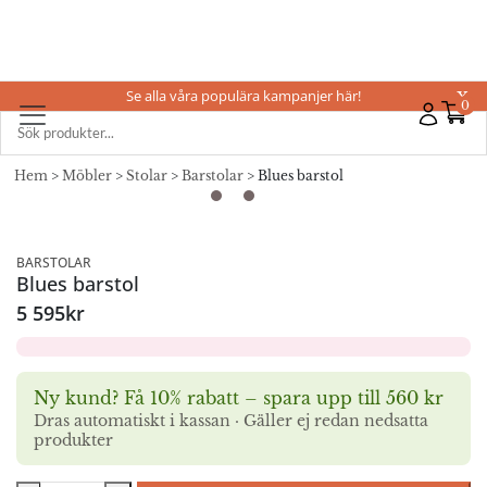
Se alla våra populära kampanjer här!
X
0
Hem
>
Möbler
>
Stolar
>
Barstolar
> Blues barstol
BARSTOLAR
Blues barstol
5 595
kr
Ny kund? Få 10% rabatt – spara upp till 560 kr
Dras automatiskt i kassan · Gäller ej redan nedsatta
produkter