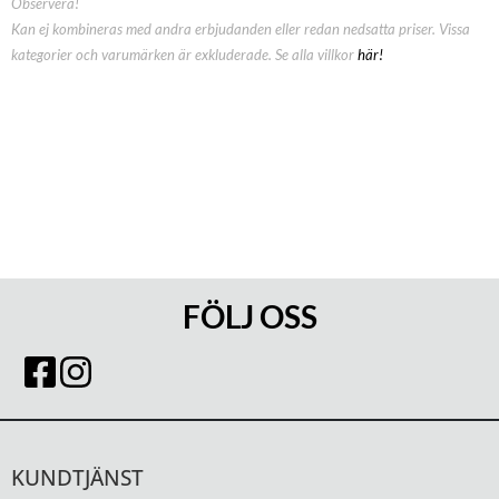
Observera!
Kan ej kombineras med andra erbjudanden eller redan nedsatta priser. Vissa
kategorier och varumärken är exkluderade. Se alla villkor
här!
FÖLJ OSS
KUNDTJÄNST