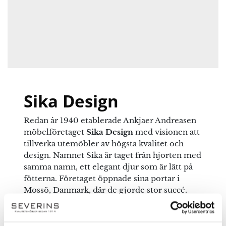
Namn
*
E-post
*
Sika Design
Redan år 1940 etablerade Ankjaer Andreasen
Spara mitt namn, min e-postadress och webbplats i
möbelföretaget
Sika Design
med visionen att
denna webbläsare till nästa gång jag skriver en
tillverka utemöbler av högsta kvalitet och
kommentar.
design. Namnet Sika är taget från hjorten med
samma namn, ett elegant djur som är lätt på
fötterna. Företaget öppnade sina portar i
Mossö, Danmark, där de gjorde stor succé.
Idag är det den andra och tredje generationen
som styr Sika-Design och möblerna är
snyggare än någonsin förr. I dagsläget