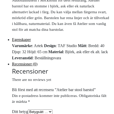
Nationalmusem i Stockholm för dess resturang. Ateilier
barstol har en stomme i björk, ask eller ek naturlack
alternativt lackad i färg. Du kan välja mellan färgerna svart,
mörkröd eller grön. Barstolen har rena linjer och är tillverkad
i hållbara, naturmaterial. Du kan även få Atelier som vanlig
stol för att matcha dina barstolar.
Egenskaper
Varumärke
: Artek
Design
: TAF Studio
Mått
: Bredd: 40
Djup: 32 Höjd: 65 cm
Material
: Björk, ask eller ek alt. lack
Leveranstid
: Beställningsvara
Recensioner (0)
Recensioner
There are no reviews yet
Bli först med att recensera ”Atelier bar stool barstol”
Din e-postadress kommer inte publiceras.
Obligatoriska fält
är märkta
*
Ditt betyg