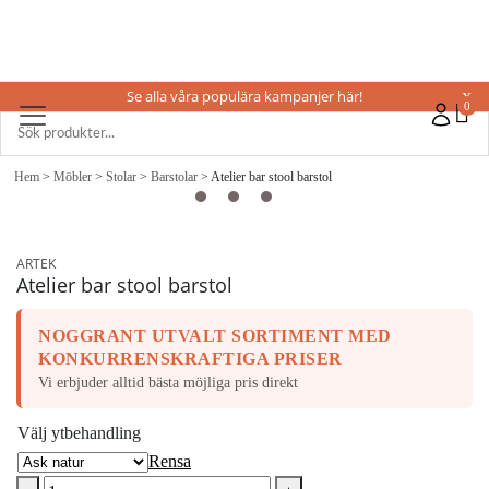
Se alla våra populära kampanjer här!
X
0
Hem
>
Möbler
>
Stolar
>
Barstolar
> Atelier bar stool barstol
ARTEK
Atelier bar stool barstol
NOGGRANT UTVALT SORTIMENT MED
KONKURRENSKRAFTIGA PRISER
Vi erbjuder alltid bästa möjliga pris direkt
Välj ytbehandling
Rensa