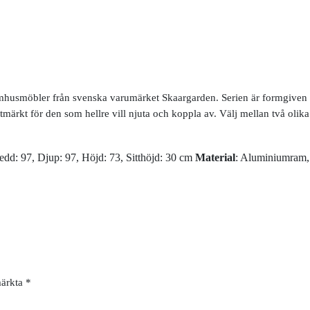
tomhusmöbler från svenska varumärket Skaargarden. Serien är formgiven a
utmärkt för den som hellre vill njuta och koppla av. Välj mellan två olika 
redd: 97, Djup: 97, Höjd: 73, Sitthöjd: 30 cm
Material
: Aluminiumram, 
märkta
*