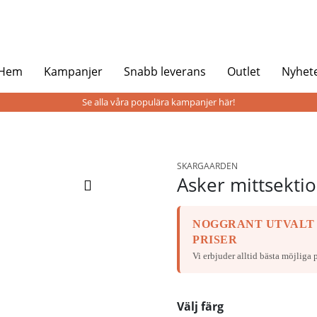
 Hem
Kampanjer
Snabb leverans
Outlet
Nyhet
Se alla våra populära kampanjer här!
SKARGAARDEN
Asker mittsektio
NOGGRANT UTVALT
PRISER
Vi erbjuder alltid bästa möjliga p
Välj färg