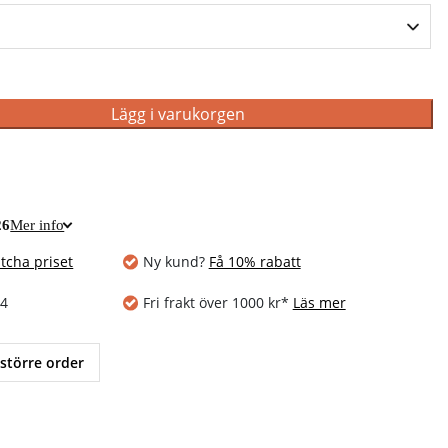
Lägg i varukorgen
26
Mer info
tcha priset
Ny kund?
Få 10% rabatt
14
Fri frakt över 1000 kr*
Läs mer
 större order