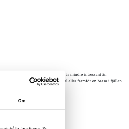
ificeras utifrån sin placering, då den är mindre intressant än
något hotell, vid kanten på en pool eller framför en brasa i fjällen.
Om
andahålla funktioner för