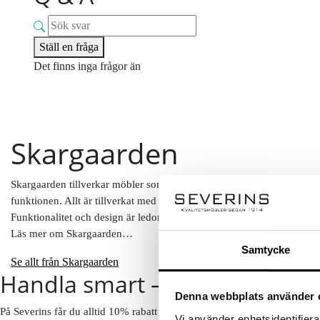
Ställ en fråga
Det finns inga frågor än
Skargaarden
Skargaarden tillverkar möbler som är vackra nog att stå inomhus men tål
funktionen. Allt är tillverkat med en hängivenhet och kompromisslöshe
Funktionalitet och design är ledord som efterföljs norggrant genom h
Läs mer om Skargaarden…
Samtycke
Se allt från Skargaarden
Handla smart – få 10% rabatt 
Denna webbplats använder 
På Severins får du alltid 10% rabatt på ordinarie priser som ny kund.
Vi använder enhetsidentifierar