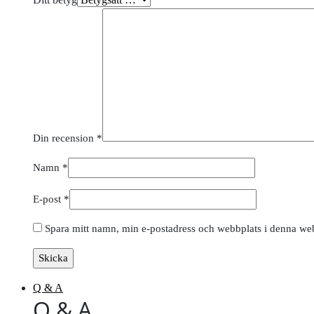
Din recension
*
Namn
*
E-post
*
Spara mitt namn, min e-postadress och webbplats i denna webb
Q & A
Q & A