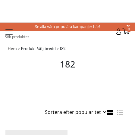
Se alla våra populära kampanjer här!
X
0
Hem
> Produkt Välj bredd > 182
182