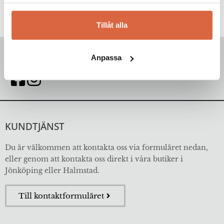
samlat in när du har använt deras tjänster.
Tillåt alla
FÖLJ OSS
Anpassa
KUNDTJÄNST
Du är välkommen att kontakta oss via formuläret nedan,
eller genom att kontakta oss direkt i våra butiker i
Jönköping eller Halmstad.
Till kontaktformuläret