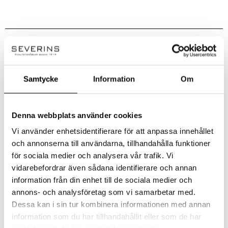
Handla smart – få 10% rabatt direkt
På Severins får du alltid 10% rabatt på ordinarie priser som ny kund.
Rabatten dras automatiskt i kassan – inga koder behövs.
Samtycke
Information
Om
✔ Ingen rabattkod behövs
✔ Dras automatiskt i kassan
Denna webbplats använder cookies
✔ Gäller på ordinarie priser
Vi använder enhetsidentifierare för att anpassa innehållet
Observera!
och annonserna till användarna, tillhandahålla funktioner
Kan ej kombineras med andra erbjudanden eller redan nedsatta priser. Vissa
för sociala medier och analysera vår trafik. Vi
kategorier och varumärken är exkluderade. Se alla villkor
här!
vidarebefordrar även sådana identifierare och annan
information från din enhet till de sociala medier och
annons- och analysföretag som vi samarbetar med.
Dessa kan i sin tur kombinera informationen med annan
information som du har tillhandahållit eller som de har