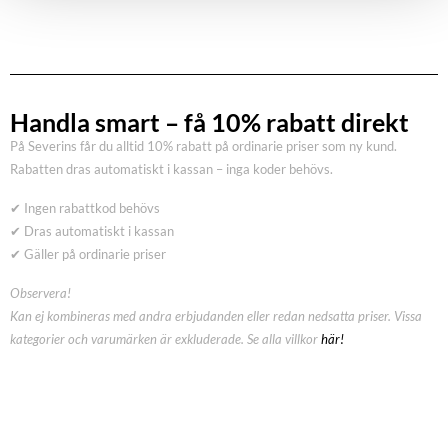
Handla smart – få 10% rabatt direkt
På Severins får du alltid 10% rabatt på ordinarie priser som ny kund.
Rabatten dras automatiskt i kassan – inga koder behövs.
✔ Ingen rabattkod behövs
✔ Dras automatiskt i kassan
✔ Gäller på ordinarie priser
Observera!
Kan ej kombineras med andra erbjudanden eller redan nedsatta priser. Vissa
kategorier och varumärken är exkluderade. Se alla villkor
här!