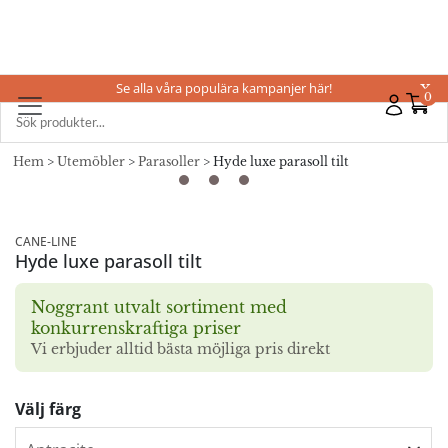
Se alla våra populära kampanjer här!
X
0
Hem
>
Utemöbler
>
Parasoller
> Hyde luxe parasoll tilt
CANE-LINE
Hyde luxe parasoll tilt
Noggrant utvalt sortiment med
konkurrenskraftiga priser
Vi erbjuder alltid bästa möjliga pris direkt
Välj färg