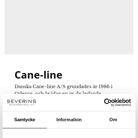
Cane-line
Danska Cane-line A/S grundades år 1986 i
Odense, och är idag en av de ledande
leverantörerna av underhållsfria utemöbler
med hög kvalitet. Alla modeller från Cane-
line är tillverkade i unika material vilka klarar
Samtycke
Information
Om
av stora temperaturskillnader och
förändringar i årstider.