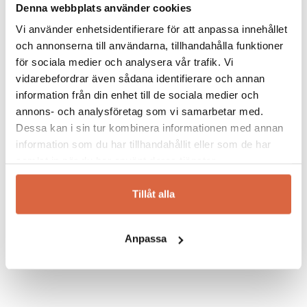
Alla
Cane-Line utemöbler
är även
UV-
Denna webbplats använder cookies
resistenta
,
färgäkta
samt
vatten- och
Vi använder enhetsidentifierare för att anpassa innehållet
frostskadetåliga
. Cane-line ser det som sitt
och annonserna till användarna, tillhandahålla funktioner
uppdrag att utveckla hållbara och starka
för sociala medier och analysera vår trafik. Vi
möbler med hänsyn till både människor och
vidarebefordrar även sådana identifierare och annan
miljö. Cane-line värnar om en sund
information från din enhet till de sociala medier och
miljöpolitik och strävar ständigt efter en
annons- och analysföretag som vi samarbetar med.
förbättring av arbetsvillkoren i de länder där
Dessa kan i sin tur kombinera informationen med annan
de är verksamma. Bekväma stolar, soffor och
information som du har tillhandahållit eller som de har
fåtöljer, soffbord och matbord med
samlat in när du har använt deras tjänster.
tillhörande sideboard från Cane-line har gjort
det möjligt att ta uteplatsen till en helt ny
Tillåt alla
nivå.
Anpassa
Se allt från Cane-line