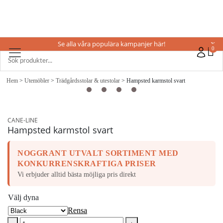
Se alla våra populära kampanjer här!
X
0
Hem
>
Utemöbler
>
Trädgårdsstolar & utestolar
> Hampsted karmstol svart
CANE-LINE
Hampsted karmstol svart
NOGGRANT UTVALT SORTIMENT MED
KONKURRENSKRAFTIGA PRISER
Vi erbjuder alltid bästa möjliga pris direkt
Välj dyna
Rensa