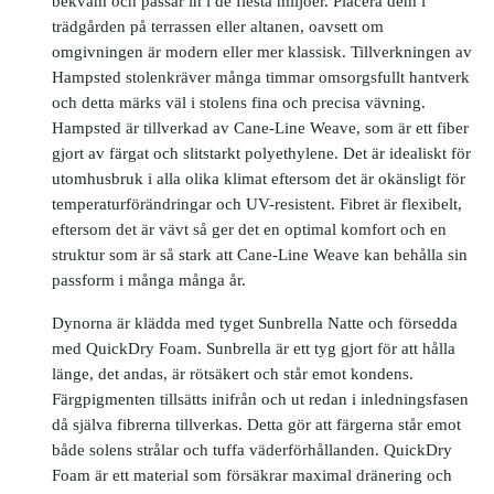
bekväm och passar in i de flesta miljöer. Placera dem i
trädgården på terrassen eller altanen, oavsett om
omgivningen är modern eller mer klassisk. Tillverkningen av
Hampsted stolenkräver många timmar omsorgsfullt hantverk
och detta märks väl i stolens fina och precisa vävning.
Hampsted är tillverkad av Cane-Line Weave, som är ett fiber
gjort av färgat och slitstarkt polyethylene. Det är idealiskt för
utomhusbruk i alla olika klimat eftersom det är okänsligt för
temperaturförändringar och UV-resistent. Fibret är flexibelt,
eftersom det är vävt så ger det en optimal komfort och en
struktur som är så stark att Cane-Line Weave kan behålla sin
passform i många många år.
Dynorna är klädda med tyget Sunbrella Natte och försedda
med QuickDry Foam. Sunbrella är ett tyg gjort för att hålla
länge, det andas, är rötsäkert och står emot kondens.
Färgpigmenten tillsätts inifrån och ut redan i inledningsfasen
då själva fibrerna tillverkas. Detta gör att färgerna står emot
både solens strålar och tuffa väderförhållanden. QuickDry
Foam är ett material som försäkrar maximal dränering och