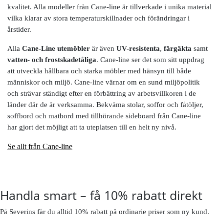
kvalitet. Alla modeller från Cane-line är tillverkade i unika material
vilka klarar av stora temperaturskillnader och förändringar i
årstider.
Alla
Cane-Line utemöbler
är även
UV-resistenta
,
färgäkta
samt
vatten- och frostskadetåliga
. Cane-line ser det som sitt uppdrag
att utveckla hållbara och starka möbler med hänsyn till både
människor och miljö. Cane-line värnar om en sund miljöpolitik
och strävar ständigt efter en förbättring av arbetsvillkoren i de
länder där de är verksamma. Bekväma stolar, soffor och fåtöljer,
soffbord och matbord med tillhörande sideboard från Cane-line
har gjort det möjligt att ta uteplatsen till en helt ny nivå.
Se allt från Cane-line
Handla smart – få 10% rabatt direkt
På Severins får du alltid 10% rabatt på ordinarie priser som ny kund.