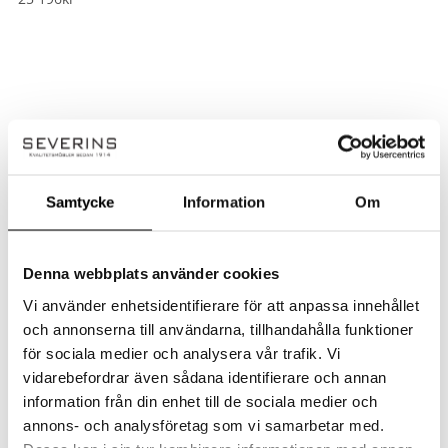
Handla smart – få 10% rabatt direkt
Samtycke
Information
Om
På Severins får du alltid 10% rabatt på ordinarie priser som ny kund.
Rabatten dras automatiskt i kassan – inga koder behövs.
Denna webbplats använder cookies
✔ Ingen rabattkod behövs
Vi använder enhetsidentifierare för att anpassa innehållet
✔ Dras automatiskt i kassan
och annonserna till användarna, tillhandahålla funktioner
✔ Gäller på ordinarie priser
för sociala medier och analysera vår trafik. Vi
Observera!
vidarebefordrar även sådana identifierare och annan
Kan ej kombineras med andra erbjudanden eller redan nedsatta priser. Vissa
information från din enhet till de sociala medier och
kategorier och varumärken är exkluderade. Se alla villkor
här!
annons- och analysföretag som vi samarbetar med.