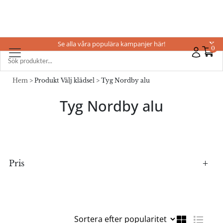
Se alla våra populära kampanjer här!
X
0
Hem
> Produkt Välj klädsel > Tyg Nordby alu
Tyg Nordby alu
Pris