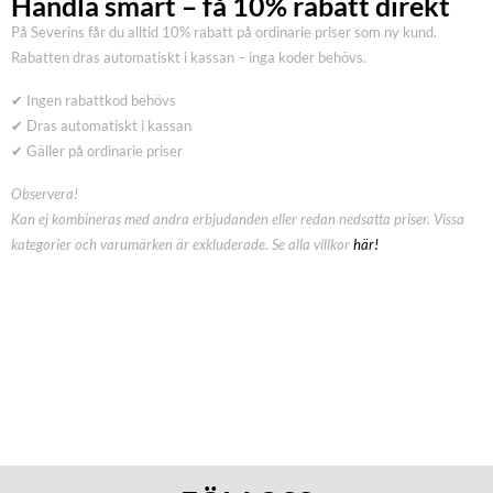
Handla smart – få 10% rabatt direkt
På Severins får du alltid 10% rabatt på ordinarie priser som ny kund.
Rabatten dras automatiskt i kassan – inga koder behövs.
✔ Ingen rabattkod behövs
✔ Dras automatiskt i kassan
✔ Gäller på ordinarie priser
Observera!
Kan ej kombineras med andra erbjudanden eller redan nedsatta priser. Vissa
kategorier och varumärken är exkluderade. Se alla villkor
här!