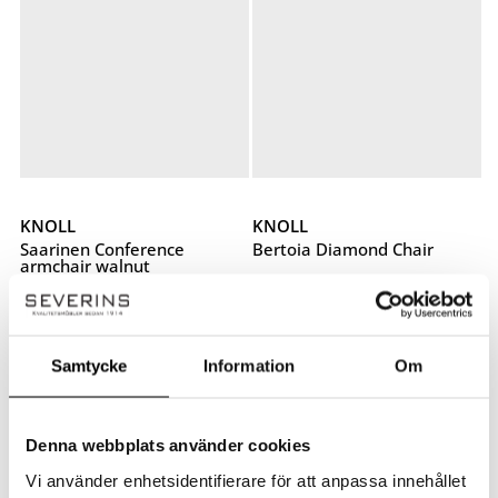
KNOLL
KNOLL
Saarinen Conference
Bertoia Diamond Chair
armchair walnut
Bertoia Diamond Chair
Saarinen Conference
armchair walnut
16 795
kr
28 595
kr
Samtycke
Information
Om
Denna webbplats använder cookies
Vi använder enhetsidentifierare för att anpassa innehållet