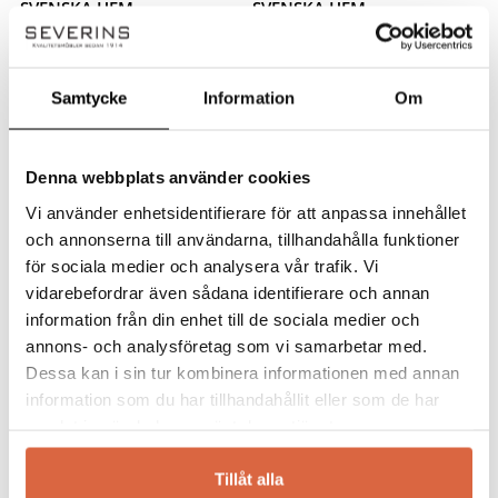
SVENSKA HEM
SVENSKA HEM
EX 101+105+101 soffa
EX 102+102 soffa
EX 101+105+101 soffa
EX 102+102 soffa
Samtycke
Information
Om
33 785
kr
23 190
kr
Denna webbplats använder cookies
Vi använder enhetsidentifierare för att anpassa innehållet
och annonserna till användarna, tillhandahålla funktioner
för sociala medier och analysera vår trafik. Vi
vidarebefordrar även sådana identifierare och annan
information från din enhet till de sociala medier och
annons- och analysföretag som vi samarbetar med.
Dessa kan i sin tur kombinera informationen med annan
information som du har tillhandahållit eller som de har
samlat in när du har använt deras tjänster.
SVENSKA HEM
SVENSKA HEM
EX 111+101+110+101 soffa
EX 102+110+105+102 soffa
Tillåt alla
EX 111+101+110+101 soffa
EX 102+110+105+102 soffa