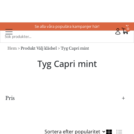
Se alla våra populära kampanjer här!
X
0
Hem
> Produkt Välj klädsel > Tyg Capri mint
Tyg Capri mint
Pris