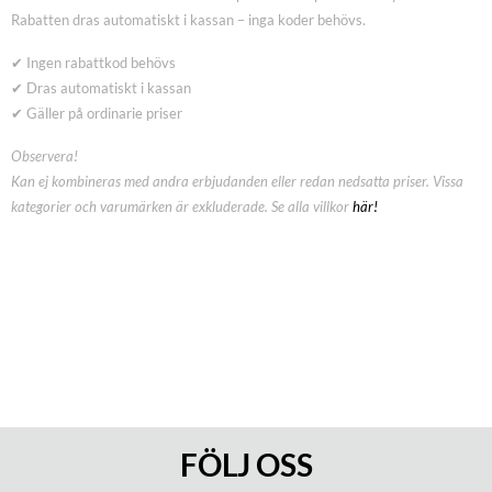
Rabatten dras automatiskt i kassan – inga koder behövs.
✔ Ingen rabattkod behövs
✔ Dras automatiskt i kassan
✔ Gäller på ordinarie priser
Observera!
Kan ej kombineras med andra erbjudanden eller redan nedsatta priser. Vissa
kategorier och varumärken är exkluderade. Se alla villkor
här!
FÖLJ OSS