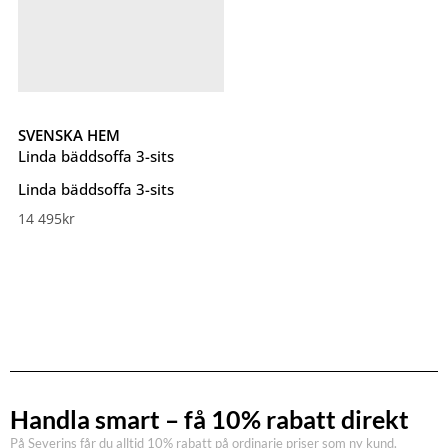
SVENSKA HEM
Linda bäddsoffa 3-sits
Linda bäddsoffa 3-sits
14 495
kr
Handla smart – få 10% rabatt direkt
På Severins får du alltid 10% rabatt på ordinarie priser som ny kund.