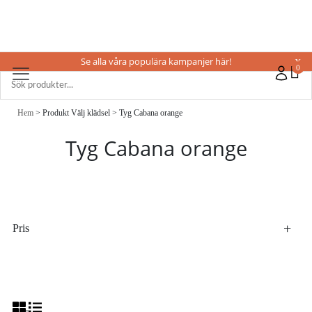
Se alla våra populära kampanjer här!
X
0
Hem
> Produkt Välj klädsel > Tyg Cabana orange
Tyg Cabana orange
Pris