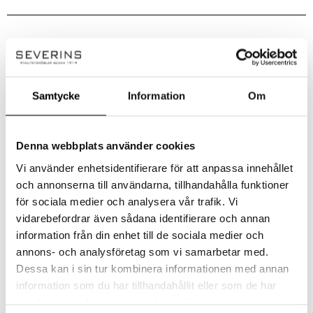
Handla smart – få 10% rabatt direkt
På Severins får du alltid 10% rabatt på ordinarie priser som ny kund.
Rabatten dras automatiskt i kassan – inga koder behövs.
Samtycke
Information
Om
✔ Ingen rabattkod behövs
✔ Dras automatiskt i kassan
✔ Gäller på ordinarie priser
Denna webbplats använder cookies
Vi använder enhetsidentifierare för att anpassa innehållet
Observera!
Kan ej kombineras med andra erbjudanden eller redan nedsatta priser. Vissa
och annonserna till användarna, tillhandahålla funktioner
kategorier och varumärken är exkluderade. Se alla villkor
här!
för sociala medier och analysera vår trafik. Vi
vidarebefordrar även sådana identifierare och annan
information från din enhet till de sociala medier och
annons- och analysföretag som vi samarbetar med.
Dessa kan i sin tur kombinera informationen med annan
information som du har tillhandahållit eller som de har
samlat in när du har använt deras tjänster.