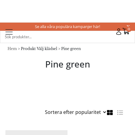
Se alla våra populära kampanjer här!
X
0
Hem
> Produkt Välj klädsel > Pine green
Pine green