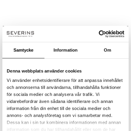
Handla smart – få 10% rabatt direkt
På Severins får du alltid 10% rabatt på ordinarie priser som ny kund.
Samtycke
Information
Om
Rabatten dras automatiskt i kassan – inga koder behövs.
✔ Ingen rabattkod behövs
Denna webbplats använder cookies
✔ Dras automatiskt i kassan
✔ Gäller på ordinarie priser
Vi använder enhetsidentifierare för att anpassa innehållet
och annonserna till användarna, tillhandahålla funktioner
Observera!
för sociala medier och analysera vår trafik. Vi
Kan ej kombineras med andra erbjudanden eller redan nedsatta priser. Vissa
vidarebefordrar även sådana identifierare och annan
kategorier och varumärken är exkluderade. Se alla villkor
här!
information från din enhet till de sociala medier och
annons- och analysföretag som vi samarbetar med.
Dessa kan i sin tur kombinera informationen med annan
information som du har tillhandahållit eller som de har