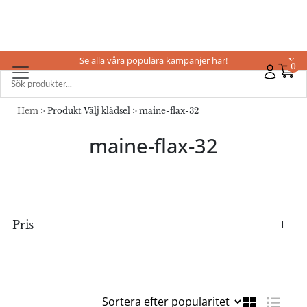
Se alla våra populära kampanjer här!
X
0
Hem
> Produkt Välj klädsel > maine-flax-32
maine-flax-32
Pris