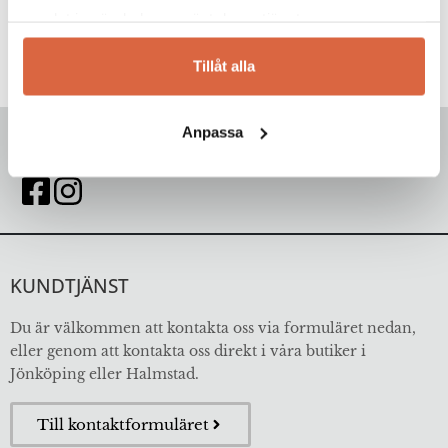
samlat in när du har använt deras tjänster.
Tillåt alla
Anpassa
FÖLJ OSS
KUNDTJÄNST
Du är välkommen att kontakta oss via formuläret nedan,
eller genom att kontakta oss direkt i våra butiker i
Jönköping eller Halmstad.
Till kontaktformuläret