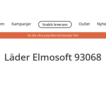
Hem
Kampanjer
Outlet
Nyhe
Snabb leverans
Se alla våra populära kampanjer här!
Läder Elmosoft 93068