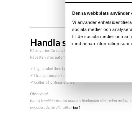
Denna webbplats använder 
Vi använder enhetsidentifierar
sociala medier och analysera 
till de sociala medier och a
Handla smart – få 10% r
med annan information som du 
På Severins får du alltid 10% rabatt på ordinarie priser som 
Rabatten dras automatiskt i kassan – inga koder behövs.
✔ Ingen rabattkod behövs
✔ Dras automatiskt i kassan
✔ Gäller på ordinarie priser
Observera!
Kan ej kombineras med andra erbjudanden eller redan nedsatta 
exkluderade. Se alla villkor
här!