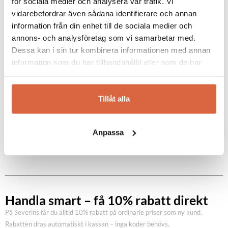
för sociala medier och analysera vår trafik. Vi
vidarebefordrar även sådana identifierare och annan
information från din enhet till de sociala medier och
annons- och analysföretag som vi samarbetar med.
Dessa kan i sin tur kombinera informationen med annan
GAZZDA
information som du har tillhandahållit eller som de har
Dedo fotpall
samlat in när du har använt deras tjänster.
Dedo fotpall
6 831
kr
Tillåt alla
Anpassa
Handla smart – få 10% rabatt direkt
På Severins får du alltid 10% rabatt på ordinarie priser som ny kund.
Rabatten dras automatiskt i kassan – inga koder behövs.