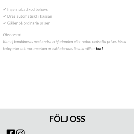
✔ Ingen rabattkod behövs
✔ Dras automatiskt i kassan
✔ Gäller på ordinarie priser
Observera!
Kan ej kombineras med andra erbjudanden eller redan nedsatta priser. Vissa
kategorier och varumärken är exkluderade. Se alla villkor
här!
FÖLJ OSS