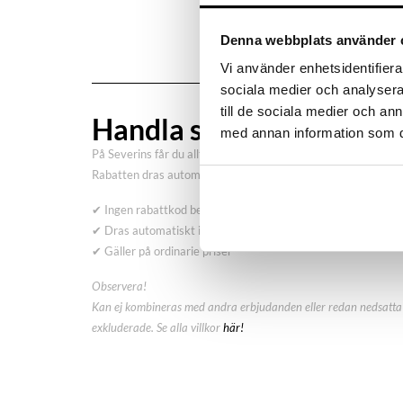
Denna webbplats använder 
Vi använder enhetsidentifierar
sociala medier och analysera 
till de sociala medier och a
Handla smart – få 10% r
med annan information som du 
På Severins får du alltid 10% rabatt på ordinarie priser som 
Rabatten dras automatiskt i kassan – inga koder behövs.
✔ Ingen rabattkod behövs
✔ Dras automatiskt i kassan
✔ Gäller på ordinarie priser
Observera!
Kan ej kombineras med andra erbjudanden eller redan nedsatta 
exkluderade. Se alla villkor
här!