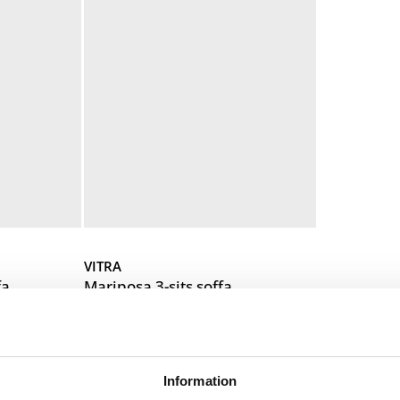
VITRA
fa
Mariposa 3-sits soffa
fa
Mariposa 3-sits soffa
108 300
kr
Information