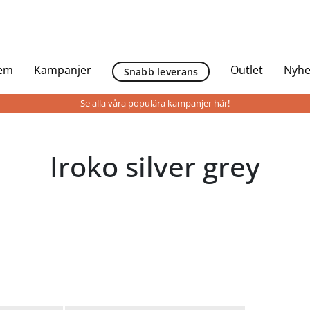
Hem
Kampanjer
Outlet
Nyhe
Snabb leverans
Se alla våra populära kampanjer här!
Iroko silver grey