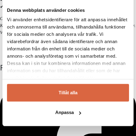
✔ Gäller på ordinarie priser
Denna webbplats använder cookies
Observera!
Vi använder enhetsidentifierare för att anpassa innehållet
Kan ej kombineras med andra erbjudanden eller redan nedsatta priser.
och annonserna till användarna, tillhandahålla funktioner
Vissa kategorier och varumärken är exkluderade. Se alla villkor
här!
för sociala medier och analysera vår trafik. Vi
vidarebefordrar även sådana identifierare och annan
information från din enhet till de sociala medier och
annons- och analysföretag som vi samarbetar med.
Dessa kan i sin tur kombinera informationen med annan
FÖLJ OSS
information som du har tillhandahållit eller som de har
samlat in när du har använt deras tjänster.
Tillåt alla
Anpassa