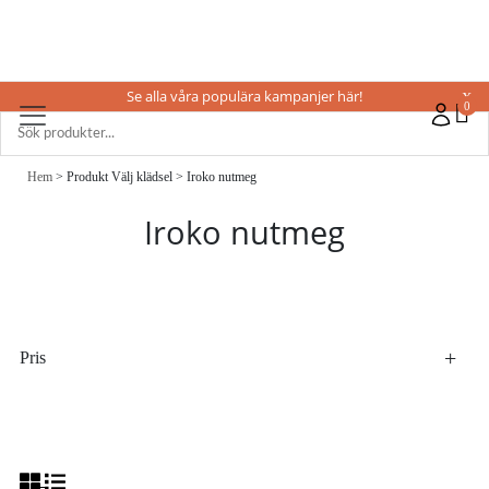
Se alla våra populära kampanjer här!
X
0
Hem
> Produkt Välj klädsel > Iroko nutmeg
Iroko nutmeg
Pris