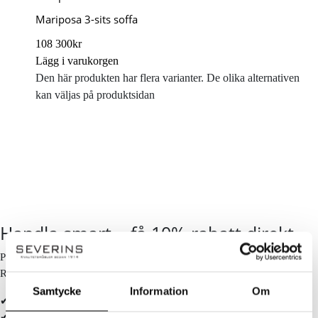
Mariposa 3-sits soffa
108 300
kr
Lägg i varukorgen
Den här produkten har flera varianter. De olika alternativen
kan väljas på produktsidan
Handla smart – få 10% rabatt direkt
På Severins får du alltid 10% rabatt på ordinarie priser som ny kund.
Rabatten dras automatiskt i kassan – inga koder behövs.
Samtycke
Information
Om
✔ Ingen rabattkod behövs
✔ Dras automatiskt i kassan