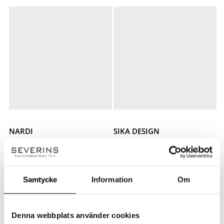
NARDI
SIKA DESIGN
Doga Relax
Snabb leverans
Simone barstol
Doga Relax
1 460
kr
Simone barstol
Samtycke
Information
Om
3 795
kr
Denna webbplats använder cookies