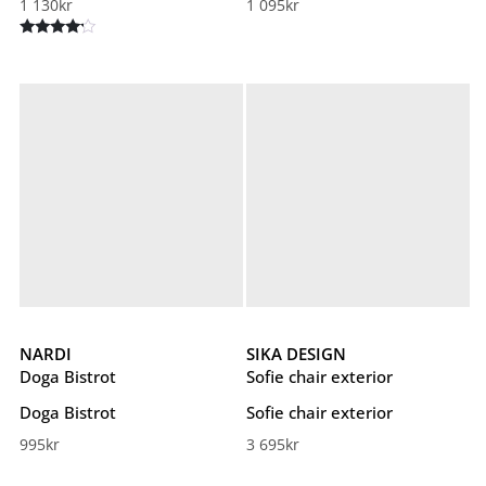
1 130
kr
1 095
kr
Betygsatt
4.00
av 5
NARDI
SIKA DESIGN
Doga Bistrot
Sofie chair exterior
Doga Bistrot
Sofie chair exterior
995
kr
3 695
kr