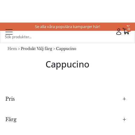
Se alla våra populära kampanjer här!
X
0
Hem
> Produkt Välj färg > Cappucino
Cappucino
Pris
Färg