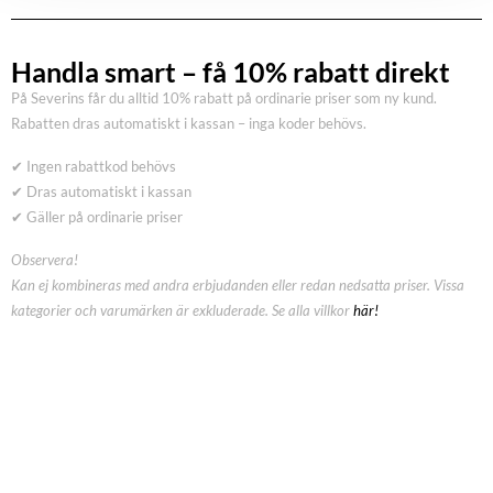
Handla smart – få 10% rabatt direkt
På Severins får du alltid 10% rabatt på ordinarie priser som ny kund.
Rabatten dras automatiskt i kassan – inga koder behövs.
✔ Ingen rabattkod behövs
✔ Dras automatiskt i kassan
✔ Gäller på ordinarie priser
Observera!
Kan ej kombineras med andra erbjudanden eller redan nedsatta priser. Vissa
kategorier och varumärken är exkluderade. Se alla villkor
här!