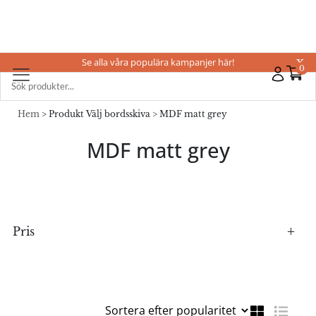
Se alla våra populära kampanjer här!
X
0
Hem
> Produkt Välj bordsskiva > MDF matt grey
MDF matt grey
Pris