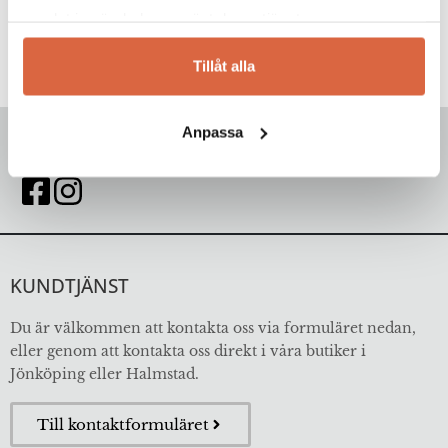
samlat in när du har använt deras tjänster.
Tillåt alla
Anpassa
FÖLJ OSS
KUNDTJÄNST
Du är välkommen att kontakta oss via formuläret nedan,
eller genom att kontakta oss direkt i våra butiker i
Jönköping eller Halmstad.
Till kontaktformuläret