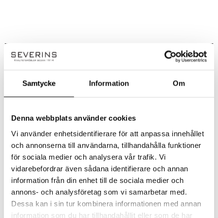
Handla smart – få 10% rabatt direkt
På Severins får du alltid 10% rabatt på ordinarie priser som ny kund.
Samtycke
Information
Om
Rabatten dras automatiskt i kassan – inga koder behövs.
✔ Ingen rabattkod behövs
Denna webbplats använder cookies
✔ Dras automatiskt i kassan
✔ Gäller på ordinarie priser
Vi använder enhetsidentifierare för att anpassa innehållet
och annonserna till användarna, tillhandahålla funktioner
Observera!
för sociala medier och analysera vår trafik. Vi
Kan ej kombineras med andra erbjudanden eller redan nedsatta priser. Vissa
vidarebefordrar även sådana identifierare och annan
kategorier och varumärken är exkluderade. Se alla villkor
här!
information från din enhet till de sociala medier och
annons- och analysföretag som vi samarbetar med.
Dessa kan i sin tur kombinera informationen med annan
information som du har tillhandahållit eller som de har