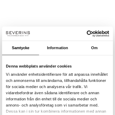
Handla smart – få 10% rabatt direkt
Samtycke
Information
Om
På Severins får du alltid 10% rabatt på ordinarie priser som ny kund.
Rabatten dras automatiskt i kassan – inga koder behövs.
✔ Ingen rabattkod behövs
Denna webbplats använder cookies
✔ Dras automatiskt i kassan
Vi använder enhetsidentifierare för att anpassa innehållet
✔ Gäller på ordinarie priser
och annonserna till användarna, tillhandahålla funktioner
för sociala medier och analysera vår trafik. Vi
Observera!
vidarebefordrar även sådana identifierare och annan
Kan ej kombineras med andra erbjudanden eller redan nedsatta priser. Vissa
kategorier och varumärken är exkluderade. Se alla villkor
information från din enhet till de sociala medier och
här!
annons- och analysföretag som vi samarbetar med.
Dessa kan i sin tur kombinera informationen med annan