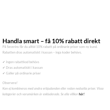
Handla smart – få 10% rabatt direkt
På Severins får du alltid 10% rabatt på ordinarie priser som ny kund.
Rabatten dras automatiskt i kassan – inga koder behövs.
✔ Ingen rabattkod behövs
✔ Dras automatiskt i kassan
✔ Gäller på ordinarie priser
Observera!
Kan ej kombineras med andra erbjudanden eller redan nedsatta priser. Vissa
kategorier och varumärken är exkluderade. Se alla villkor
här!