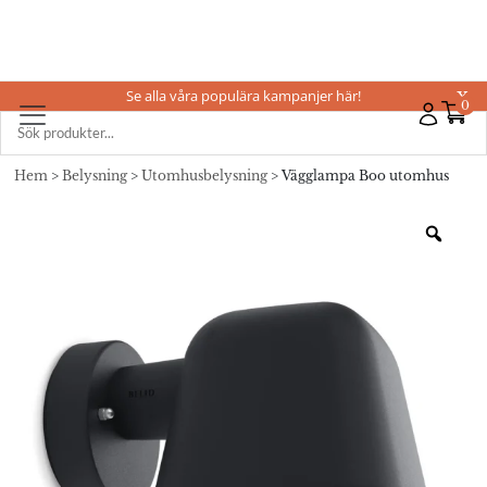
Se alla våra populära kampanjer här!
X
0
Hem
>
Belysning
>
Utomhusbelysning
> Vägglampa Boo utomhus