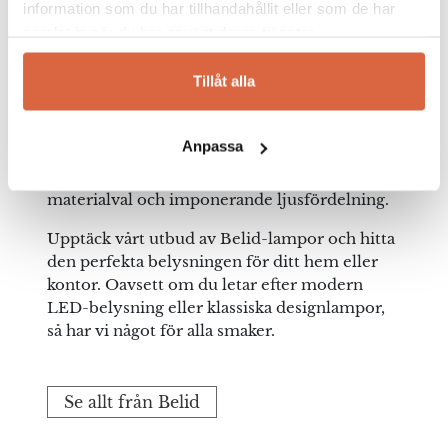
information som du har tillhandahållit eller som de har
både hållbarhet och gediget hantverk.
samlat in när du har använt deras tjänster.
Hos Severins erbjuder vi ett brett sortiment
Tillåt alla
av Belids produkter – allt från eleganta
taklampor och stilrena vägglampor till
funktionella golvlampor och tidlösa
Anpassa
bordslampor. Belids lampor kännetecknas av
deras minimalistiska design, gedigna
materialval och imponerande ljusfördelning.
Upptäck vårt utbud av Belid-lampor och hitta
den perfekta belysningen för ditt hem eller
kontor. Oavsett om du letar efter modern
LED-belysning eller klassiska designlampor,
så har vi något för alla smaker.
Se allt från Belid