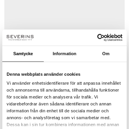
Klass: I
Namn
*
Belid
E-post
*
Samtycke
Information
Om
Belid – Svensktillverkad Belysning av Högsta
Kvalitet hos Severins
Denna webbplats använder cookies
Spara mitt namn, min e-postadress och webbplats i
Belid är en av Sveriges främsta tillverkare av
Vi använder enhetsidentifierare för att anpassa innehållet
denna webbläsare till nästa gång jag skriver en
högkvalitativ belysning, känd för sitt
och annonserna till användarna, tillhandahålla funktioner
kommentar.
skandinaviska formspråk och noggrant
för sociala medier och analysera vår trafik. Vi
utformade design. Belid grundades 1969 i
vidarebefordrar även sådana identifierare och annan
Varberg och har sedan dess utvecklats till att
information från din enhet till de sociala medier och
bli en ledande aktör inom belysning för hem
annons- och analysföretag som vi samarbetar med.
och offentlig miljö. Alla lampor tillverkas i
Dessa kan i sin tur kombinera informationen med annan
deras egen fabrik i Sverige, vilket garanterar