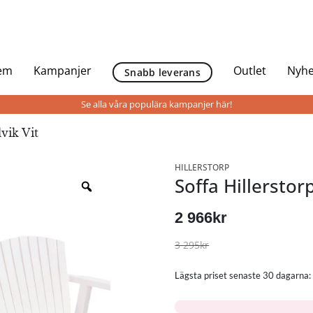
Hem
Kampanjer
Outlet
Nyhe
Snabb leverans
Se alla våra populära kampanjer här!
vik Vit
HILLERSTORP
Soffa Hillerstorp
2 966
kr
3 295
kr
Lägsta priset senaste 30 dagarna