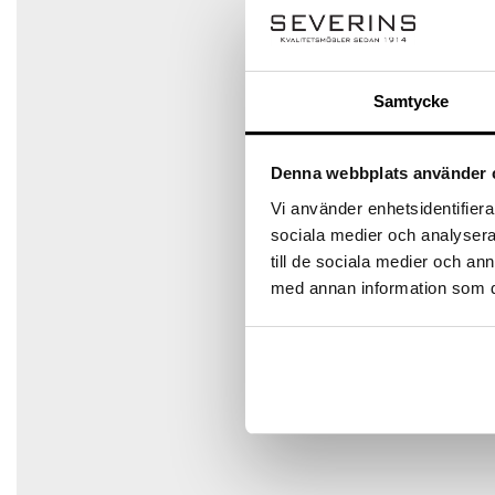
utomhussäsonger.
Namn
*
Samtycke
Specifikation
Denna webbplats använder 
E-post
*
Serie: Solvik
Vi använder enhetsidentifierar
Färg: Vit
sociala medier och analysera 
Montering krävs: Ja
till de sociala medier och a
Ställbar: Nej
Spara mitt namn, min e-postadress och webbplats i den
med annan information som du 
Material: Furu
Materialvarumärke: FSC®
Hopfällbar: Nej
Utdragbar: Nej
Mått
Djup: 58 cm
Höjd: 82 cm