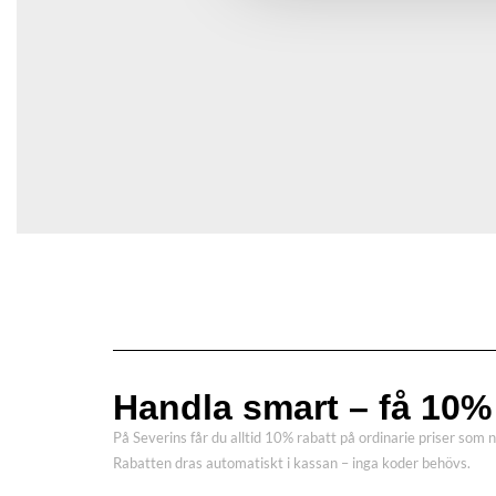
Sittbredd: 150 cm
Sittdjup: 45 cm
Sitthöjd: 40 cm
Höjd armstöd: 60 cm
Höjd för ryggstöd: 49 cm
Bredd: 164 cm
Produktdeklaration
Varumärke: Hillerstorp
Registrerat firmanamn: Hillerstorps Trä Aktiebol
Postadress: 33573
Kontakt: info@hillerstorp.se
Handla smart – få 10% 
På Severins får du alltid 10% rabatt på ordinarie priser som 
Rabatten dras automatiskt i kassan – inga koder behövs.