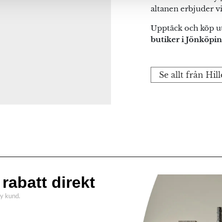
altanen erbjuder vi
Upptäck och köp ut
butiker i Jönköpi
Se allt från Hil
ag
rabatt direkt
ny kund.