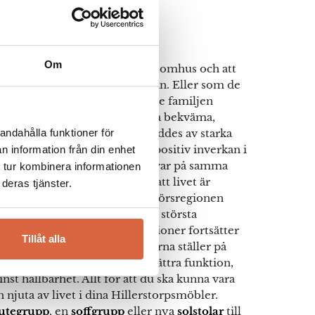
torp
Om
ett att det känns bra att vara utomhus och att
ss att må bättre även på insidan. Eller som de
ärligare utomhus! 1929 grundade familjen
ket med visionen att tillverka bekväma,
andahålla funktioner för
tarka utomhusmöbler. De vägleddes av starka
t engagemang för att göra en positiv inverkan i
n information från din enhet
ästan hundra år senare, är de kvar på samma
 tur kombinera informationen
ortfarande efter övertygelsen att livet är
deras tjänster.
. Från den välkända entreprenörsregionen
torp idag en av Skandinaviens största
gårdsmöbler. Med stolta traditioner fortsätter
Tillåt alla
maningar som utomhussäsongerna ställer på
 arbetar ständigt med att förbättra funktion,
inst hållbarhet. Allt för att du ska kunna vara
njuta av livet i dina Hillerstorpsmöbler.
utegrupp
, en
soffgrupp
eller nya
solstolar
till