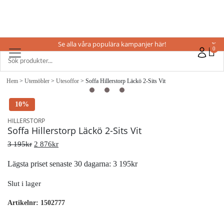
Se alla våra populära kampanjer här!
X
0
Hem
>
Utemöbler
>
Utesoffor
> Soffa Hillerstorp Läckö 2-Sits Vit
10%
HILLERSTORP
Soffa Hillerstorp Läckö 2-Sits Vit
3 195
kr
2 876
kr
Lägsta priset senaste 30 dagarna:
3 195
kr
Slut i lager
Artikelnr:
1502777