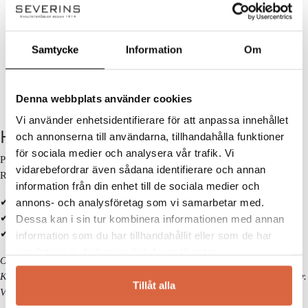
Upptäck och köp utemöbler från Hillerstorp online eller i våra
butiker i Jönköping och Halmstad
.
Samtycke
Information
Om
Se allt från Hillerstorp
Denna webbplats använder cookies
Vi använder enhetsidentifierare för att anpassa innehållet
Handla smart – få 10% rabatt direkt
och annonserna till användarna, tillhandahålla funktioner
för sociala medier och analysera vår trafik. Vi
På Severins får du alltid 10% rabatt på ordinarie priser som ny kund.
vidarebefordrar även sådana identifierare och annan
Rabatten dras automatiskt i kassan – inga koder behövs.
information från din enhet till de sociala medier och
annons- och analysföretag som vi samarbetar med.
✔ Ingen rabattkod behövs
✔ Dras automatiskt i kassan
Dessa kan i sin tur kombinera informationen med annan
✔ Gäller på ordinarie priser
information som du har tillhandahållit eller som de har
samlat in när du har använt deras tjänster.
Observera!
Kan ej kombineras med andra erbjudanden eller redan nedsatta priser.
Tillåt alla
Vissa kategorier och varumärken är exkluderade. Se alla villkor
här!