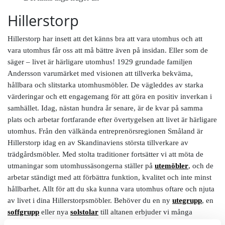
Hillerstorp
Hillerstorp har insett att det känns bra att vara utomhus och att
vara utomhus får oss att må bättre även på insidan. Eller som de
säger – livet är härligare utomhus! 1929 grundade familjen
Andersson varumärket med visionen att tillverka bekväma,
hållbara och slitstarka utomhusmöbler. De vägleddes av starka
värderingar och ett engagemang för att göra en positiv inverkan i
samhället. Idag, nästan hundra år senare, är de kvar på samma
plats och arbetar fortfarande efter övertygelsen att livet är härligare
utomhus. Från den välkända entreprenörsregionen Småland är
Hillerstorp idag en av Skandinaviens största tillverkare av
trädgårdsmöbler. Med stolta traditioner fortsätter vi att möta de
utmaningar som utomhussäsongerna ställer på
utemöbler
, och de
arbetar ständigt med att förbättra funktion, kvalitet och inte minst
hållbarhet. Allt för att du ska kunna vara utomhus oftare och njuta
av livet i dina Hillerstorpsmöbler. Behöver du en ny
utegrupp
, en
soffgrupp
eller nya
solstolar
till altanen erbjuder vi många
varianter från Hillerstorp.