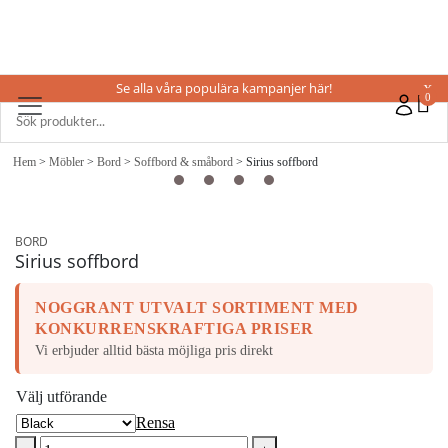
Se alla våra populära kampanjer här!
X
0
Hem
>
Möbler
>
Bord
>
Soffbord & småbord
> Sirius soffbord
BORD
Sirius soffbord
NOGGRANT UTVALT SORTIMENT MED
KONKURRENSKRAFTIGA PRISER
Vi erbjuder alltid bästa möjliga pris direkt
Välj utförande
Rensa