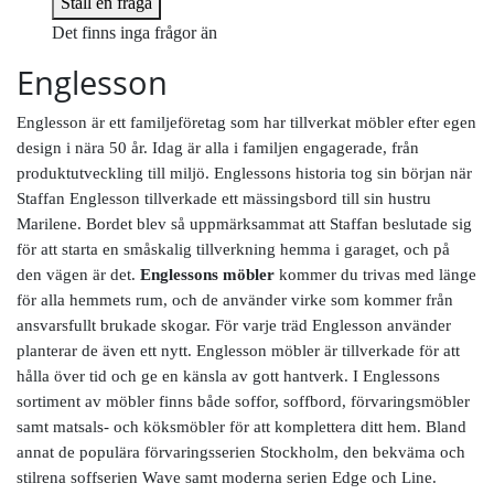
Ställ en fråga
Det finns inga frågor än
Englesson
Englesson är ett familjeföretag som har tillverkat möbler efter egen
design i nära 50 år. Idag är alla i familjen engagerade, från
produktutveckling till miljö. Englessons historia tog sin början när
Staffan Englesson tillverkade ett mässingsbord till sin hustru
Marilene. Bordet blev så uppmärksammat att Staffan beslutade sig
för att starta en småskalig tillverkning hemma i garaget, och på
den vägen är det.
Englessons möbler
kommer du trivas med länge
för alla hemmets rum, och de använder virke som kommer från
ansvarsfullt brukade skogar. För varje träd Englesson använder
planterar de även ett nytt. Englesson möbler är tillverkade för att
hålla över tid och ge en känsla av gott hantverk. I Englessons
sortiment av möbler finns både soffor, soffbord, förvaringsmöbler
samt matsals- och köksmöbler för att komplettera ditt hem. Bland
annat de populära förvaringsserien Stockholm, den bekväma och
stilrena soffserien Wave samt moderna serien Edge och Line.