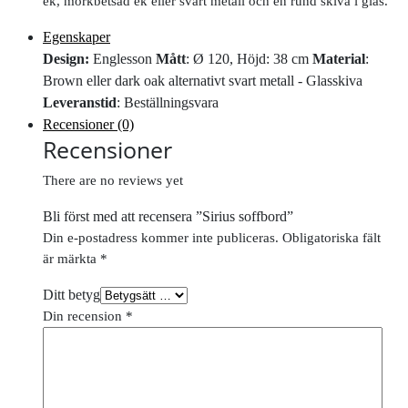
ek, mörkbetsad ek eller svart metall och en rund skiva i glas.
Egenskaper
Design:
Englesson
Mått
: Ø 120, Höjd: 38 cm
Material
:
Brown eller dark oak alternativt svart metall - Glasskiva
Leveranstid
: Beställningsvara
Recensioner (0)
Recensioner
There are no reviews yet
Bli först med att recensera ”Sirius soffbord”
Din e-postadress kommer inte publiceras.
Obligatoriska fält
är märkta
*
Ditt betyg
Din recension
*